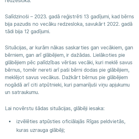
redzesloka.
Salīdzinoši – 2023. gadā reģistrēti 13 gadījumi, kad bērns
bija pazudis no vecāku redzesloka, savukārt 2022. gadā
tādi bija 12 gadījumi.
Situācijas, ar kurām nākas saskarties gan vecākiem, gan
bērniem, gan arī glābējiem, ir dažādas. Lielākoties pie
glābējiem pēc palīdzības vēršas vecāki, kuri meklē savus
bērnus, tomēr nereti arī paši bērni dodas pie glābējiem,
meklējot savus vecākus. Dažkārt bērnus pie glābējiem
nogādā arī citi atpūtnieki, kuri pamanījuši viņu apjukumu
un satraukumu.
Lai novērstu šādas situācijas, glābēji iesaka:
izvēlēties atpūsties oficiālajās Rīgas peldvietās,
kuras uzrauga glābēji;