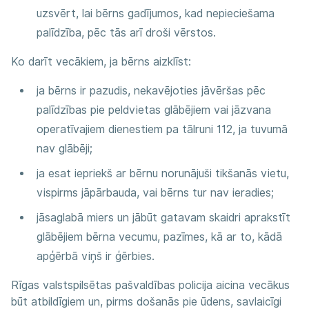
uzsvērt, lai bērns gadījumos, kad nepieciešama
palīdzība, pēc tās arī droši vērstos.
Ko darīt vecākiem, ja bērns aizklīst:
ja bērns ir pazudis, nekavējoties jāvēršas pēc
palīdzības pie peldvietas glābējiem vai jāzvana
operatīvajiem dienestiem pa tālruni 112, ja tuvumā
nav glābēji;
ja esat iepriekš ar bērnu norunājuši tikšanās vietu,
vispirms jāpārbauda, vai bērns tur nav ieradies;
jāsaglabā miers un jābūt gatavam skaidri aprakstīt
glābējiem bērna vecumu, pazīmes, kā ar to, kādā
apģērbā viņš ir ģērbies.
Rīgas valstspilsētas pašvaldības policija aicina vecākus
būt atbildīgiem un, pirms došanās pie ūdens, savlaicīgi