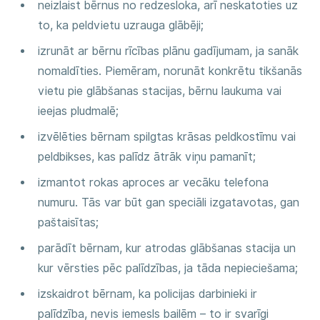
neizlaist bērnus no redzesloka, arī neskatoties uz
to, ka peldvietu uzrauga glābēji;
izrunāt ar bērnu rīcības plānu gadījumam, ja sanāk
nomaldīties. Piemēram, norunāt konkrētu tikšanās
vietu pie glābšanas stacijas, bērnu laukuma vai
ieejas pludmalē;
izvēlēties bērnam spilgtas krāsas peldkostīmu vai
peldbikses, kas palīdz ātrāk viņu pamanīt;
izmantot rokas aproces ar vecāku telefona
numuru. Tās var būt gan speciāli izgatavotas, gan
paštaisītas;
parādīt bērnam, kur atrodas glābšanas stacija un
kur vērsties pēc palīdzības, ja tāda nepieciešama;
izskaidrot bērnam, ka policijas darbinieki ir
palīdzība, nevis iemesls bailēm – to ir svarīgi