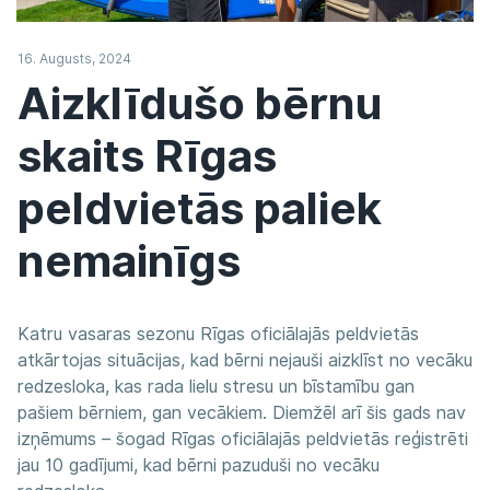
16. Augusts, 2024
Aizklīdušo bērnu
skaits Rīgas
peldvietās paliek
nemainīgs
Katru vasaras sezonu Rīgas oficiālajās peldvietās
atkārtojas situācijas, kad bērni nejauši aizklīst no vecāku
redzesloka, kas rada lielu stresu un bīstamību gan
pašiem bērniem, gan vecākiem. Diemžēl arī šis gads nav
izņēmums – šogad Rīgas oficiālajās peldvietās reģistrēti
jau 10 gadījumi, kad bērni pazuduši no vecāku