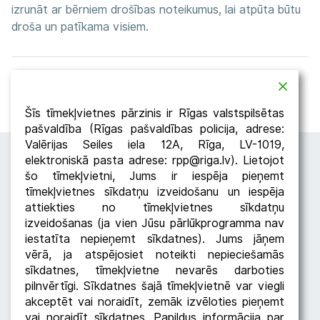
izrunāt ar bērniem drošības noteikumus, lai atpūta būtu
droša un patīkama visiem.
Atpakaļ
Dalīties
Šīs tīmekļvietnes pārzinis ir Rīgas valstspilsētas
pašvaldība (Rīgas pašvaldības policija, adrese:
Valērijas Seiles iela 12A, Rīga, LV-1019,
elektroniskā pasta adrese: rpp@riga.lv). Lietojot
šo tīmekļvietni, Jums ir iespēja pieņemt
tīmekļvietnes sīkdatņu izveidošanu un iespēja
attiekties no tīmekļvietnes sīkdatņu
izveidošanas (ja vien Jūsu pārlūkprogramma nav
iestatīta nepieņemt sīkdatnes). Jums jāņem
Seko RPP
vērā, ja atspējosiet noteikti nepieciešamās
sīkdatnes, tīmekļvietne nevarēs darboties
pilnvērtīgi. Sīkdatnes šajā tīmekļvietnē var viegli
akceptēt vai noraidīt, zemāk izvēloties pieņemt
vai noraidīt sīkdatnes. Papildus informācija par