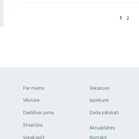
1
2
Par mums
Vakances
Vēsture
Iepirkumi
Darbības joma
Gada pārskati
Struktūra
Aktualitātes
Viegli lasīt
Kontakti