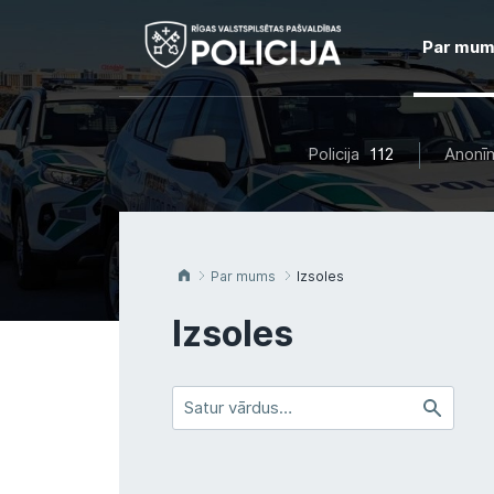
Par mu
Policija
112
Anonīm
Par mums
Izsoles
Izsoles
Satur
vārdus