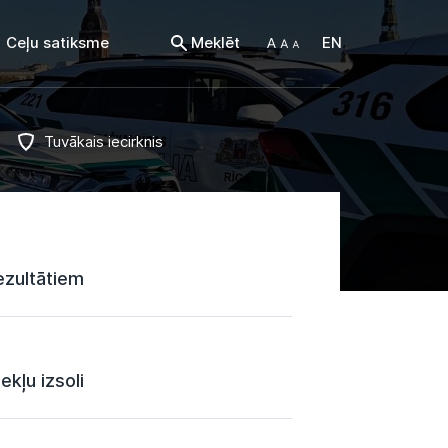
Ceļu satiksme
Meklēt
EN
Tuvākais iecirknis
ezultātiem
kļu izsoli