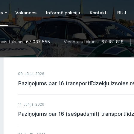
ms
Vakances
Informē policiju
Kontakti
BUJ
ais tālrunis
67 037 555
Vienotais tālrunis
67 181 818
09. Jūlijs, 2026
Paziņojums par 16 transportlīdzekļu izsoles r
11. Jūnijs, 2026
Paziņojums par 16 (sešpadsmit) transportlīdze