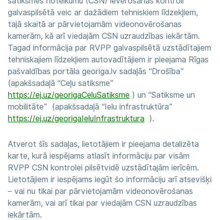
satiksmes noteikumu (CSN) ievērošanas kontroli
galvaspilsētā veic ar dažādiem tehniskiem līdzekļiem,
tajā skaitā ar pārvietojamām videonovērošanas
kamerām, kā arī viedajām CSN uzraudzības iekārtām.
Tagad informācija par RVPP galvaspilsētā uzstādītajiem
tehniskajiem līdzekļiem autovadītājiem ir pieejama Rīgas
pašvaldības portāla georiga.lv sadaļās “Drošība”
(apakšsadaļā “Ceļu satiksme”
https://ej.uz/georigaCeluSatiksme
) un “Satiksme un
mobilitāte” (apakšsadaļā “Ielu infrastruktūra”
https://ej.uz/georigaIeluInfrastruktura
).
Atverot šīs sadaļas, lietotājiem ir pieejama detalizēta
karte, kurā iespējams atlasīt informāciju par visām
RVPP CSN kontrolei pilsētvidē uzstādītajām ierīcēm.
Lietotājiem ir iespējams iegūt šo informāciju arī atsevišķi
– vai nu tikai par pārvietojamām videonovērošanas
kamerām, vai arī tikai par viedajām CSN uzraudzības
iekārtām.