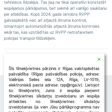
tehniskos līdzekļus. Tas ļauj ne tikai operatīvi konstatēt
iespējamos pārkāpumus, bet sekmē arī vainīgo saukšanu
pie atbildības. Kopš 2024. gada oktobra RVPP
galvaspilsētā veic arī atļautā ātruma kontroli,
izmantojot automatizētās atļautā ātruma kontroles
iekārtas, kas uzstādītas uz RVPP netrafaretiem
policijas transportlīdzekļiem.
Atpakaļ
Dalīties
Šīs tīmekļvietnes pārzinis ir Rīgas valstspilsētas
pašvaldība (Rīgas pašvaldības policija, adrese:
Valērijas Seiles iela 12A, Rīga, LV-1019,
elektroniskā pasta adrese: rpp@riga.lv). Lietojot
šo tīmekļvietni, Jums ir iespēja pieņemt
tīmekļvietnes sīkdatņu izveidošanu un iespēja
attiekties no tīmekļvietnes sīkdatņu
izveidošanas (ja vien Jūsu pārlūkprogramma nav