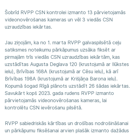
Šobrīd RVPP CSN kontrolei izmanto 13 pārvietojamās
videonovērošanas kameras un vēl 3 viedās CSN
uzraudzības iekārtas.
Jau ziņojām, ka no 1. marta RVPP galvaspilsētā ceļu
satiksmes noteikumu pārkāpumus uzsāka fiksēt ar
pirmajām trīs viedās CSN uzraudzības iekārtām, kas
uzstādītas Augusta Deglava 120 (krustojumā ar Ilūkstes
ielu), Brīvības 168A (krustojumā ar Cēsu ielu), kā arī
Brīvības 198A (krustojumā ar Krišjāņa Barona ielu).
Kopumā šogad Rīgā plānots uzstādīt 26 šādas iekārtas.
Savukārt kopš 2023. gada rudens RVPP izmanto
pārvietojamās videonovērošanas kameras, lai
kontrolētu CSN ievērošanu pilsētā.
RVPP sabiedriskās kārtības un drošības nodrošināšanai
un pārkāpumu fiksēšanai arvien plašāk izmanto dažādus