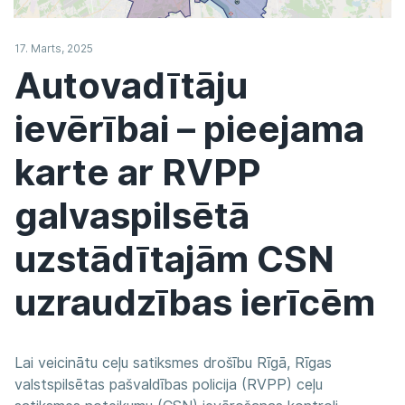
17. Marts, 2025
Autovadītāju
ievērībai – pieejama
karte ar RVPP
galvaspilsētā
uzstādītajām CSN
uzraudzības ierīcēm
Lai veicinātu ceļu satiksmes drošību Rīgā, Rīgas
valstspilsētas pašvaldības policija (RVPP) ceļu