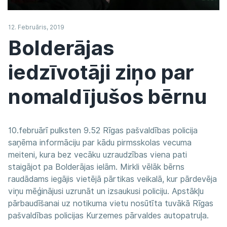
12. Februāris, 2019
Bolderājas
iedzīvotāji ziņo par
nomaldījušos bērnu
10.februārī pulksten 9.52 Rīgas pašvaldības policija
saņēma informāciju par kādu pirmsskolas vecuma
meiteni, kura bez vecāku uzraudzības viena pati
staigājot pa Bolderājas ielām. Mirkli vēlāk bērns
raudādams iegājis vietējā pārtikas veikalā, kur pārdevēja
viņu mēģinājusi uzrunāt un izsaukusi policiju. Apstākļu
pārbaudīšanai uz notikuma vietu nosūtīta tuvākā Rīgas
pašvaldības policijas Kurzemes pārvaldes autopatruļa.