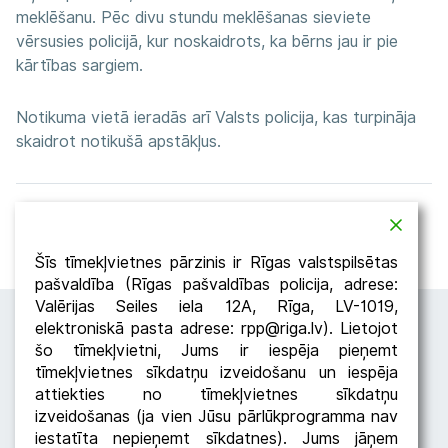
meklēšanu. Pēc divu stundu meklēšanas sieviete
vērsusies policijā, kur noskaidrots, ka bērns jau ir pie
kārtības sargiem.
Notikuma vietā ieradās arī Valsts policija, kas turpināja
skaidrot notikušā apstākļus.
Atpakaļ
Dalīties
Šīs tīmekļvietnes pārzinis ir Rīgas valstspilsētas
pašvaldība (Rīgas pašvaldības policija, adrese:
Valērijas Seiles iela 12A, Rīga, LV-1019,
elektroniskā pasta adrese: rpp@riga.lv). Lietojot
šo tīmekļvietni, Jums ir iespēja pieņemt
tīmekļvietnes sīkdatņu izveidošanu un iespēja
attiekties no tīmekļvietnes sīkdatņu
izveidošanas (ja vien Jūsu pārlūkprogramma nav
iestatīta nepieņemt sīkdatnes). Jums jāņem