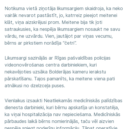
Notikuma vietā ziņotāja likumsargiem skaidroja, ka neko
vairāk nevarot pastāstīt, jo, katrreiz pieejot meitenei
klāt, viņa aizskrējusi prom. Meitene bija tik ļoti
satraukusies, ka nespēja likumsargiem nosaukt ne savu
vārdu, ne uzvārdu. Vien, jautājot par viņas vecumu,
bērns ar pirkstiem norādīja “četri”.
Likumsargi sazinājās ar Rīgas pašvaldības policijas
videonovērošanas centra darbiniekiem, kuri
nekavējoties uzsāka Bolderājas kameru ierakstu
pārskatīšanu. Tajos pamanīts, ka meitene viena pati
atnākusi no dzelzceļa puses.
Vienlaikus izsaukti Neatliekamās medicīniskās palīdzības
dienesta darbinieki, kuri bērnu apskatīja un konstatēja,
ka viņai hospitalizācija nav nepieciešama. Medicīniskās
pārbaudes laikā bērns nomierinājās, taču vēl aizvien
nespēja sniegt noderīgu informāciju. Tāpat operatīvie