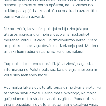
dienesti, pārskatot bērna apģērbu, ne uz vienas no
birkām par apģērba izmantošanu neatrada uzrakstītu
bērna vārdu un uzvārdu.
Ņemot vērā, ka vecāki policijai nebija ziņojuši par
atvases pazušanu un nebija iespējams noskaidrot
meitenes vārdu, uzvārdu un dzīvesvietas adresi, viens
no policistiem ar viņu devās uz dzelzceļa pusi. Meitene
ar pirkstiem rādīja virzienu no kurienes nākusi.
Turpinot iet meitenes norādītajā virzienā, saņemta
informācija no Valsts policijas, ka pie viņiem iespējams
vērsusies meitenes māte.
Pēc neilga laika sieviete atbrauca uz notikuma vietu, kur
atpazina savu atvasi. Bērna māte skaidroja, ka mājās
gulējusi un meita viņai nezinot aizgājusi. Pamanot, ka
viņa ir pazudusi, sieviete ar automašīnu uzsākusi viņas