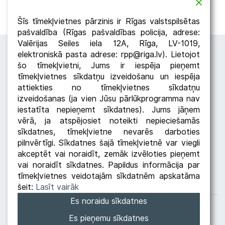
Atpakaļ
Dalīties
Šīs tīmekļvietnes pārzinis ir Rīgas valstspilsētas
pašvaldība (Rīgas pašvaldības policija, adrese:
Valērijas Seiles iela 12A, Rīga, LV-1019,
elektroniskā pasta adrese: rpp@riga.lv). Lietojot
šo tīmekļvietni, Jums ir iespēja pieņemt
tīmekļvietnes sīkdatņu izveidošanu un iespēja
attiekties no tīmekļvietnes sīkdatņu
izveidošanas (ja vien Jūsu pārlūkprogramma nav
iestatīta nepieņemt sīkdatnes). Jums jāņem
Seko RPP
vērā, ja atspējosiet noteikti nepieciešamās
sīkdatnes, tīmekļvietne nevarēs darboties
pilnvērtīgi. Sīkdatnes šajā tīmekļvietnē var viegli
akceptēt vai noraidīt, zemāk izvēloties pieņemt
vai noraidīt sīkdatnes. Papildus informācija par
tīmekļvietnes veidotajām sīkdatnēm apskatāma
šeit:
Lasīt vairāk
Es noraidu sīkdatnes
Datu apstrādes politika
Privātuma politika
Es pieņemu sīkdatnes