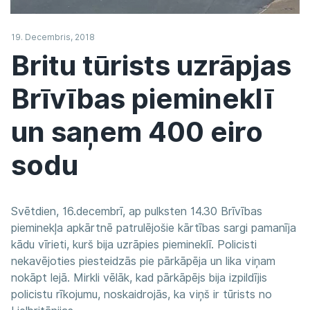
19. Decembris, 2018
Britu tūrists uzrāpjas
Brīvības piemineklī
un saņem 400 eiro
sodu
Svētdien, 16.decembrī, ap pulksten 14.30 Brīvības
pieminekļa apkārtnē patrulējošie kārtības sargi pamanīja
kādu vīrieti, kurš bija uzrāpies piemineklī. Policisti
nekavējoties piesteidzās pie pārkāpēja un lika viņam
nokāpt lejā. Mirkli vēlāk, kad pārkāpējs bija izpildījis
policistu rīkojumu, noskaidrojās, ka viņš ir tūrists no