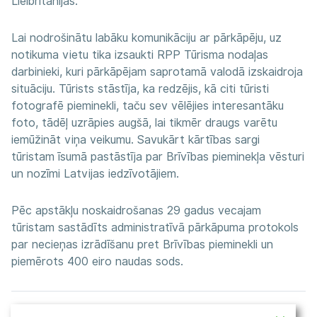
Lielbritānijas.
Lai nodrošinātu labāku komunikāciju ar pārkāpēju, uz
notikuma vietu tika izsaukti RPP Tūrisma nodaļas
darbinieki, kuri pārkāpējam saprotamā valodā izskaidroja
situāciju. Tūrists stāstīja, ka redzējis, kā citi tūristi
fotografē pieminekli, taču sev vēlējies interesantāku
foto, tādēļ uzrāpies augšā, lai tikmēr draugs varētu
iemūžināt viņa veikumu. Savukārt kārtības sargi
tūristam īsumā pastāstīja par Brīvības pieminekļa vēsturi
un nozīmi Latvijas iedzīvotājiem.
Pēc apstākļu noskaidrošanas 29 gadus vecajam
tūristam sastādīts administratīvā pārkāpuma protokols
par necieņas izrādīšanu pret Brīvības pieminekli un
piemērots 400 eiro naudas sods.