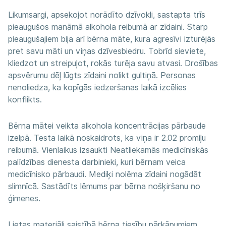
Likumsargi, apsekojot norādīto dzīvokli, sastapta trīs
pieaugušos manāmā alkohola reibumā ar zīdaini. Starp
pieaugušajiem bija arī bērna māte, kura agresīvi izturējās
pret savu māti un viņas dzīvesbiedru. Tobrīd sieviete,
kliedzot un streipuļot, rokās turēja savu atvasi. Drošības
apsvērumu dēļ lūgts zīdaini nolikt gultiņā. Personas
nenoliedza, ka kopīgās iedzeršanas laikā izcēlies
konflikts.
Bērna mātei veikta alkohola koncentrācijas pārbaude
izelpā. Testa laikā noskaidrots, ka viņa ir 2.02 promiļu
reibumā. Vienlaikus izsaukti Neatliekamās medicīniskās
palīdzības dienesta darbinieki, kuri bērnam veica
medicīnisko pārbaudi. Mediķi nolēma zīdaini nogādāt
slimnīcā. Sastādīts lēmums par bērna nošķiršanu no
ģimenes.
Lietas materiāli saistībā bērna tiesību pārkāpumiem