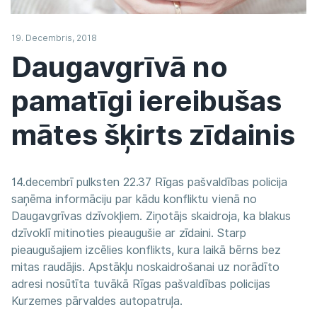
19. Decembris, 2018
Daugavgrīvā no
pamatīgi iereibušas
mātes šķirts zīdainis
14.decembrī pulksten 22.37 Rīgas pašvaldības policija
saņēma informāciju par kādu konfliktu vienā no
Daugavgrīvas dzīvokļiem. Ziņotājs skaidroja, ka blakus
dzīvoklī mitinoties pieaugušie ar zīdaini. Starp
pieaugušajiem izcēlies konflikts, kura laikā bērns bez
mitas raudājis. Apstākļu noskaidrošanai uz norādīto
adresi nosūtīta tuvākā Rīgas pašvaldības policijas
Kurzemes pārvaldes autopatruļa.