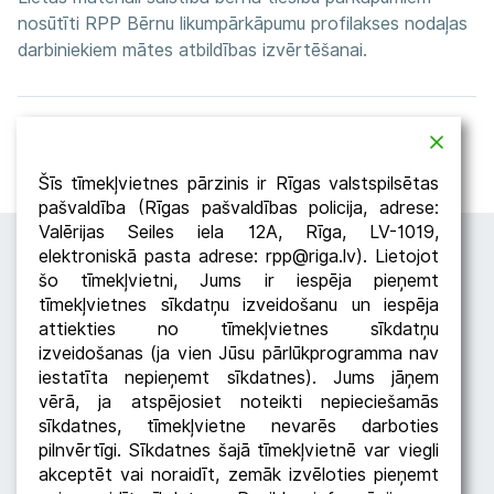
nosūtīti RPP Bērnu likumpārkāpumu profilakses nodaļas
darbiniekiem mātes atbildības izvērtēšanai.
Atpakaļ
Dalīties
Šīs tīmekļvietnes pārzinis ir Rīgas valstspilsētas
pašvaldība (Rīgas pašvaldības policija, adrese:
Valērijas Seiles iela 12A, Rīga, LV-1019,
elektroniskā pasta adrese: rpp@riga.lv). Lietojot
šo tīmekļvietni, Jums ir iespēja pieņemt
tīmekļvietnes sīkdatņu izveidošanu un iespēja
attiekties no tīmekļvietnes sīkdatņu
izveidošanas (ja vien Jūsu pārlūkprogramma nav
iestatīta nepieņemt sīkdatnes). Jums jāņem
Seko RPP
vērā, ja atspējosiet noteikti nepieciešamās
sīkdatnes, tīmekļvietne nevarēs darboties
pilnvērtīgi. Sīkdatnes šajā tīmekļvietnē var viegli
akceptēt vai noraidīt, zemāk izvēloties pieņemt