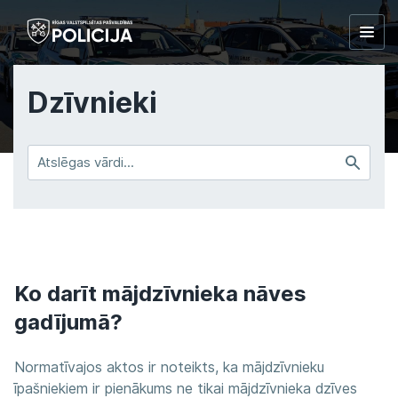
Togg
navig
Dzīvnieki
Satur
vārdus
Ko darīt mājdzīvnieka nāves
gadījumā?
Normatīvajos aktos ir noteikts, ka mājdzīvnieku
īpašniekiem ir pienākums ne tikai mājdzīvnieka dzīves