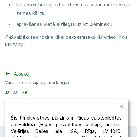
līķi aprok bedrē, uzberot vismaz vienu metru biezu
zemes kārtu;
aprakšanas vietā aizliegts uzlikt pieminekli.
Pašvaldība nodrošina tikai bezsaimnieka dzīvnieku līķu
utilizāciju.
Atpakaļ
Vai šī informācija bija noderīga?
Jā
vai
Nē
Dalīties
Šīs tīmekļvietnes pārzinis ir Rīgas valstspilsētas
pašvaldība (Rīgas pašvaldības policija, adrese:
Valērijas Seiles iela 12A, Rīga, LV-1019,