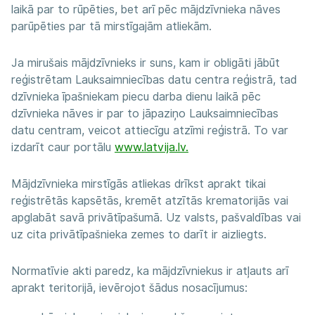
laikā par to rūpēties, bet arī pēc mājdzīvnieka nāves
parūpēties par tā mirstīgajām atliekām.
Ja mirušais mājdzīvnieks ir suns, kam ir obligāti jābūt
reģistrētam Lauksaimniecības datu centra reģistrā, tad
dzīvnieka īpašniekam piecu darba dienu laikā pēc
dzīvnieka nāves ir par to jāpaziņo Lauksaimniecības
datu centram, veicot attiecīgu atzīmi reģistrā. To var
izdarīt caur portālu
www.latvija.lv.
Mājdzīvnieka mirstīgās atliekas drīkst aprakt tikai
reģistrētās kapsētās, kremēt atzītās krematorijās vai
apglabāt savā privātīpašumā. Uz valsts, pašvaldības vai
uz cita privātīpašnieka zemes to darīt ir aizliegts.
Normatīvie akti paredz, ka mājdzīvniekus ir atļauts arī
aprakt teritorijā, ievērojot šādus nosacījumus: