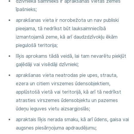
dzīvnieka saimnieks ir aprakšanas vietas zemes
īpašnieks;
aprakšanas vieta ir norobežota un nav publiski
pieejama, tā nedrīkst būt lauksaimniecībā
izmantojamā zeme, kā arī daudzdzīvokļu ēkām
piegulošā teritorija;
līķis aprokams tādā veidā, lai tam nevarētu piekļūt
gaļēdāji vai visēdāji dzīvnieki;
aprakšanas vieta neatrodas pie upes, strauta,
ezera un citiem virszemes ūdensobjektiem,
applūstošā vietā vai teritorijā, kā arī tā nedrīkst
atrasties virszemes ūdensobjektu un pazemes
ūdeņu ieguves vietu aizsargjoslās;
apraktais līķis nerada smaku, kā arī ūdens, gaisa vai
augsnes piesārņojuma apdraudējumu;