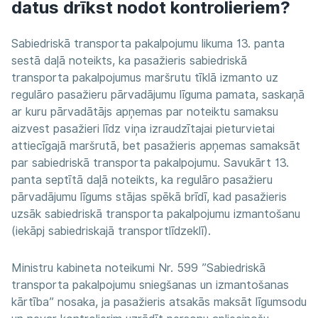
datus drīkst nodot kontrolieriem?
Sabiedriskā transporta pakalpojumu likuma 13. panta
sestā daļā noteikts, ka pasažieris sabiedriskā
transporta pakalpojumus maršrutu tīklā izmanto uz
regulāro pasažieru pārvadājumu līguma pamata, saskaņā
ar kuru pārvadātājs apņemas par noteiktu samaksu
aizvest pasažieri līdz viņa izraudzītajai pieturvietai
attiecīgajā maršrutā, bet pasažieris apņemas samaksāt
par sabiedriskā transporta pakalpojumu. Savukārt 13.
panta septītā daļā noteikts, ka regulāro pasažieru
pārvadājumu līgums stājas spēkā brīdī, kad pasažieris
uzsāk sabiedriskā transporta pakalpojumu izmantošanu
(iekāpj sabiedriskajā transportlīdzeklī).
Ministru kabineta noteikumi Nr. 599 ”Sabiedriskā
transporta pakalpojumu sniegšanas un izmantošanas
kārtība” nosaka, ja pasažieris atsakās maksāt līgumsodu