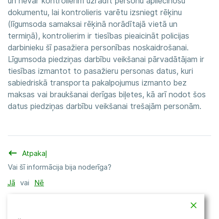
un nevar kontrolierim uzrādīt personu apliecinošu
dokumentu, lai kontrolieris varētu izsniegt rēķinu
(līgumsoda samaksai rēķinā norādītajā vietā un
termiņā), kontrolierim ir tiesības pieaicināt policijas
darbinieku šī pasažiera personības noskaidrošanai.
Līgumsoda piedziņas darbību veikšanai pārvadātājam ir
tiesības izmantot to pasažieru personas datus, kuri
sabiedriskā transporta pakalpojumus izmanto bez
maksas vai braukšanai derīgas biļetes, kā arī nodot šos
datus piedziņas darbību veikšanai trešajām personām.
Atpakaļ
Vai šī informācija bija noderīga?
Jā
vai
Nē
Dalīties