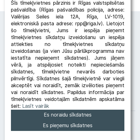
Šīs tīmekļvietnes pārzinis ir Rīgas valstspilsētas
pašvaldība (Rīgas pašvaldības policija, adrese:
Valērijas Seiles iela 12A, Rīga, LV-1019,
elektroniskā pasta adrese: rpp@riga.lv). Lietojot
šo tīmekļvietni, Jums ir iespēja pieņemt
tīmekļvietnes sīkdatņu izveidošanu un iespēja
attiekties no tīmekļvietnes sīkdatņu
izveidošanas (ja vien Jūsu pārlūkprogramma nav
iestatīta nepieņemt sīkdatnes). Jums jāņem
Seko RPP
vērā, ja atspējosiet noteikti nepieciešamās
sīkdatnes, tīmekļvietne nevarēs darboties
pilnvērtīgi. Sīkdatnes šajā tīmekļvietnē var viegli
akceptēt vai noraidīt, zemāk izvēloties pieņemt
vai noraidīt sīkdatnes. Papildus informācija par
tīmekļvietnes veidotajām sīkdatnēm apskatāma
šeit:
Lasīt vairāk
Es noraidu sīkdatnes
Datu apstrādes politika
Privātuma politika
Es pieņemu sīkdatnes
Rīgas pašvaldības
policija © 2026