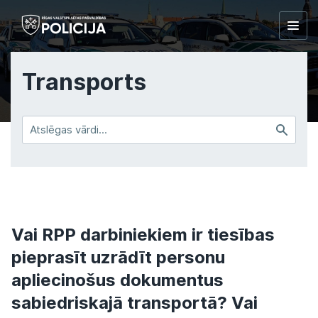
Togg
navig
Transports
Satur
vārdus
Vai RPP darbiniekiem ir tiesības
pieprasīt uzrādīt personu
apliecinošus dokumentus
sabiedriskajā transportā? Vai