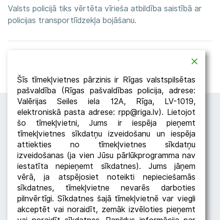
Valsts policijā tiks vērtēta vīrieša atbildība saistībā ar
policijas transportlīdzekļa bojāšanu.
Atpakaļ
Dalīties
Šīs tīmekļvietnes pārzinis ir Rīgas valstspilsētas
pašvaldība (Rīgas pašvaldības policija, adrese:
Valērijas Seiles iela 12A, Rīga, LV-1019,
elektroniskā pasta adrese: rpp@riga.lv). Lietojot
šo tīmekļvietni, Jums ir iespēja pieņemt
tīmekļvietnes sīkdatņu izveidošanu un iespēja
attiekties no tīmekļvietnes sīkdatņu
izveidošanas (ja vien Jūsu pārlūkprogramma nav
iestatīta nepieņemt sīkdatnes). Jums jāņem
Seko RPP
vērā, ja atspējosiet noteikti nepieciešamās
sīkdatnes, tīmekļvietne nevarēs darboties
pilnvērtīgi. Sīkdatnes šajā tīmekļvietnē var viegli
akceptēt vai noraidīt, zemāk izvēloties pieņemt