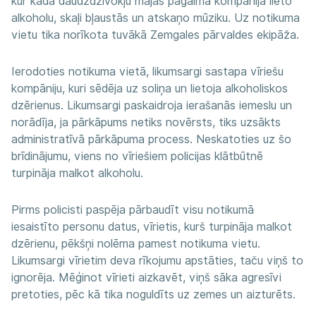
kur kādā daudzdzīvokļu mājas pagalmā kompānija lieto
alkoholu, skaļi bļaustās un atskaņo mūziku. Uz notikuma
vietu tika norīkota tuvākā Zemgales pārvaldes ekipāža.
Ierodoties notikuma vietā, likumsargi sastapa vīriešu
kompāniju, kuri sēdēja uz soliņa un lietoja alkoholiskos
dzērienus. Likumsargi paskaidroja ierašanās iemeslu un
norādīja, ja pārkāpums netiks novērsts, tiks uzsākts
administratīvā pārkāpuma process. Neskatoties uz šo
brīdinājumu, viens no vīriešiem policijas klātbūtnē
turpināja malkot alkoholu.
Pirms policisti paspēja pārbaudīt visu notikumā
iesaistīto personu datus, vīrietis, kurš turpināja malkot
dzērienu, pēkšņi nolēma pamest notikuma vietu.
Likumsargi vīrietim deva rīkojumu apstāties, taču viņš to
ignorēja. Mēģinot vīrieti aizkavēt, viņš sāka agresīvi
pretoties, pēc kā tika noguldīts uz zemes un aizturēts.