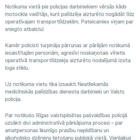
Notikuma vietā pie policijas darbiniekiem vērsās kāds
motocikla vadītājs, kurš palīdzēja aizturēto nogādāt līdz
operatīvajam transportlīdzeklim. Pateicamies viņam par
sniegto atbalstu!
Kamēr policisti turpināja pārrunas ar pārējām notikumā
iesaistītajām personām, agresīvi noskaņotais vīrietis
operatīvā transportlīdzekļa aizturēto nodalījumā izsita
loga stiklu.
Uz notikuma vietu tika izsaukti Neatliekamās
medicīniskās palīdzības dienesta darbinieki un Valsts
policija.
Par notikušo Rīgas valstspilsētas pašvaldības policijā
uzsākti divi administratīvā pārkāpuma procesi – par
amatpersonas likumīgo prasību nepildīšanu un
alkoholisko dzērienu lietošanu publiskā vietā. Vienlaikus