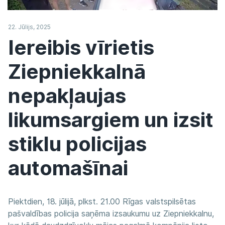
22. Jūlijs, 2025
Iereibis vīrietis
Ziepniekkalnā
nepakļaujas
likumsargiem un izsit
stiklu policijas
automašīnai
Piektdien, 18. jūlijā, plkst. 21.00 Rīgas valstspilsētas
pašvaldības policija saņēma izsaukumu uz Ziepniekkalnu,