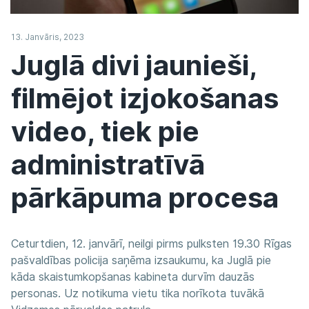
13. Janvāris, 2023
Juglā divi jaunieši,
filmējot izjokošanas
video, tiek pie
administratīvā
pārkāpuma procesa
Ceturtdien, 12. janvārī, neilgi pirms pulksten 19.30 Rīgas
pašvaldības policija saņēma izsaukumu, ka Juglā pie
kāda skaistumkopšanas kabineta durvīm dauzās
personas. Uz notikuma vietu tika norīkota tuvākā