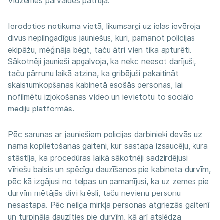
Vidzemes pārvaldes patruļa.
Ierodoties notikuma vietā, likumsargi uz ielas ievēroja
divus nepilngadīgus jauniešus, kuri, pamanot policijas
ekipāžu, mēģināja bēgt, taču ātri vien tika apturēti.
Sākotnēji jaunieši apgalvoja, ka neko neesot darījuši,
taču pārrunu laikā atzina, ka gribējuši pakaitināt
skaistumkopšanas kabinetā esošās personas, lai
nofilmētu izjokošanas video un ievietotu to sociālo
mediju platformās.
Pēc sarunas ar jauniešiem policijas darbinieki devās uz
nama koplietošanas gaiteni, kur sastapa izsaucēju, kura
stāstīja, ka procedūras laikā sākotnēji sadzirdējusi
vīriešu balsis un spēcīgu dauzīšanos pie kabineta durvīm,
pēc kā izgājusi no telpas un pamanījusi, ka uz zemes pie
durvīm mētājās divi krēsli, taču nevienu personu
nesastapa. Pēc neilga mirkļa personas atgriezās gaitenī
un turpināja dauzīties pie durvīm, kā arī atslēdza