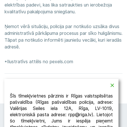
elektrības padevi, kas lika satraukties un ierobežoja
kvalitatīvu pakalpojuma sniegšanu.
Ņemot vērā situāciju, policija par notikušo uzsāka divus
administratīvā pārkāpuma procesus par sīko huligānismu.
Tāpat pa notikušo informēti jauniešu vecāki, kuri ieradās
adresē.
*Ilustratīvs attēls no pexels.com
Atpakaļ
Dalīties
Šīs tīmekļvietnes pārzinis ir Rīgas valstspilsētas
pašvaldība (Rīgas pašvaldības policija, adrese:
Valērijas Seiles iela 12A, Rīga, LV-1019,
elektroniskā pasta adrese: rpp@riga.lv). Lietojot
šo tīmekļvietni, Jums ir iespēja pieņemt