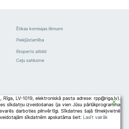
Ētikas komisijas lēmumi
Piekļūstamība
Eksperts atbild
Ceļu satiksme
2A, Rīga, LV-1019, elektroniskā pasta adrese: rpp@riga.lv).
etnes sīkdatņu izveidošanas (ja vien Jūsu pārlūkprogramma
varēs darboties pilnvērtīgi. Sīkdatnes šajā tīmekļvietnē
es veidotajām sīkdatnēm apskatāma šeit:
Lasīt vairāk