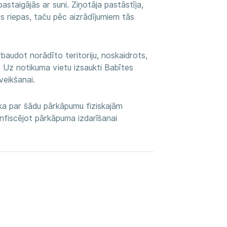
astaigājās ar suni. Ziņotāja pastāstīja,
as riepas, taču pēc aizrādījumiem tās
baudot norādīto teritoriju, noskaidrots,
. Uz notikuma vietu izsaukti Babītes
veikšanai.
ka par šādu pārkāpumu fiziskajām
nfiscējot pārkāpuma izdarīšanai