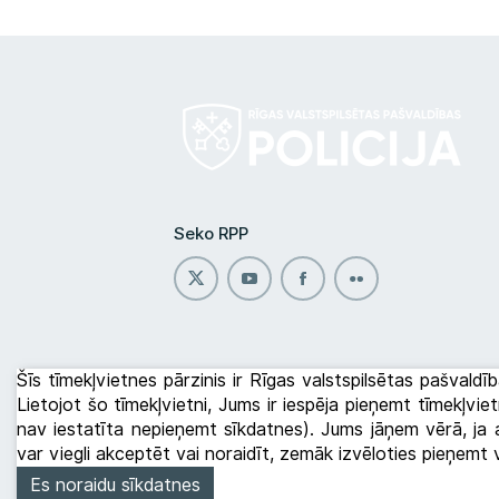
Seko RPP
Šīs tīmekļvietnes pārzinis ir Rīgas valstspilsētas pašvaldīb
Lietojot šo tīmekļvietni, Jums ir iespēja pieņemt tīmekļvi
nav iestatīta nepieņemt sīkdatnes). Jums jāņem vērā, ja a
var viegli akceptēt vai noraidīt, zemāk izvēloties pieņemt
Es noraidu sīkdatnes
Rīgas pašvaldības policija © 2026
Datu apstrā