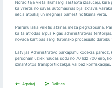
Norādītajā vietā likumsargi sastapta izsaucēju, kura p
ka vīrietis no savas automašīnas bija izkrāvis vairāk
ielicis atpakaļ un mēģinājis pamest notikuma vietu.
Pārrunu laikā vīrietis atzinās meža piegružošanā. Pār
ka tā atrodas ārpus Rīgas administratīvās teritorijas
novada kārtības sargi turpmāko procesuālo darbību 
Latvijas Administratīvo pārkāpumu kodekss paredz, 
personām uzliek naudas sodu no 70 līdz 700 eiro, ko
izmantotos transportlīdzekļus vai bez konfiskācijas.
Atpakaļ
Dalīties