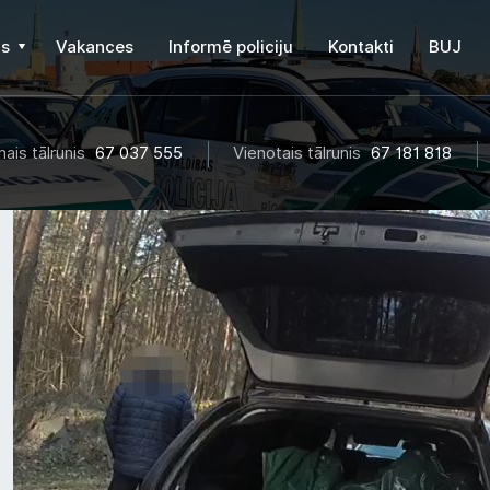
s
Vakances
Informē policiju
Kontakti
BUJ
ais tālrunis
67 037 555
Vienotais tālrunis
67 181 818