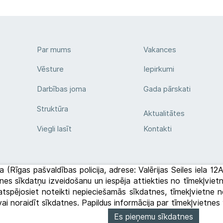
Par mums
Vakances
Vēsture
Iepirkumi
Darbības joma
Gada pārskati
Struktūra
Aktualitātes
Viegli lasīt
Kontakti
a (Rīgas pašvaldības policija, adrese: Valērijas Seiles iela 1
etnes sīkdatņu izveidošanu un iespēja attiekties no tīmekļvi
tspējosiet noteikti nepieciešamās sīkdatnes, tīmekļvietne ne
 vai noraidīt sīkdatnes. Papildus informācija par tīmekļvietn
Es pieņemu sīkdatnes
des politika
Privātuma politika