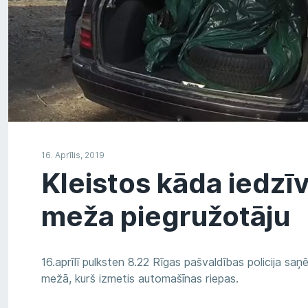
16. Aprīlis, 2019
Kleistos kāda iedzīv
meža piegružotāju
16.aprīlī pulksten 8.22 Rīgas pašvaldības policija saņ
mežā, kurš izmetis automašīnas riepas.