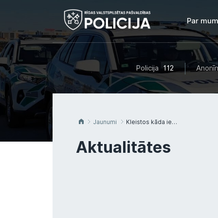
Par mum
Policija
112
Anonīm
Jaunumi
Kleistos kāda iedzīvotāja pieķer meža piegružotāju
Aktualitātes