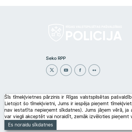
Seko RPP
Šīs tīmekļvietnes pārzinis ir Rīgas valstspilsētas pašvaldīb
Lietojot šo tīmekļvietni, Jums ir iespēja pieņemt tīmekļvi
nav iestatīta nepieņemt sīkdatnes). Jums jāņem vērā, ja a
var viegli akceptēt vai noraidīt, zemāk izvēloties pieņemt
Es noraidu sīkdatnes
Rīgas pašvaldības policija © 2026
Datu apstrā