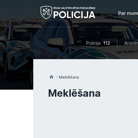
Par mum
Policija
112
Anonīm
Meklēšana
Meklēšana