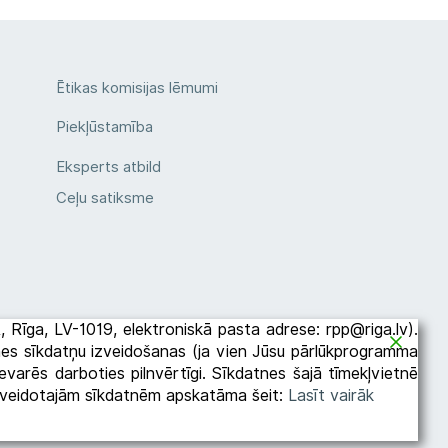
Ētikas komisijas lēmumi
Piekļūstamība
Eksperts atbild
Ceļu satiksme
2A, Rīga, LV-1019, elektroniskā pasta adrese: rpp@riga.lv).
etnes sīkdatņu izveidošanas (ja vien Jūsu pārlūkprogramma
varēs darboties pilnvērtīgi. Sīkdatnes šajā tīmekļvietnē
es veidotajām sīkdatnēm apskatāma šeit:
Lasīt vairāk