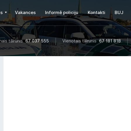
s
Vakances
Informē policiju
Kontakti
BUJ
ais tālrunis
67 037 555
Vienotais tālrunis
67 181 818