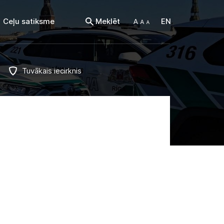
Ceļu satiksme
Meklēt
EN
Tuvākais iecirknis