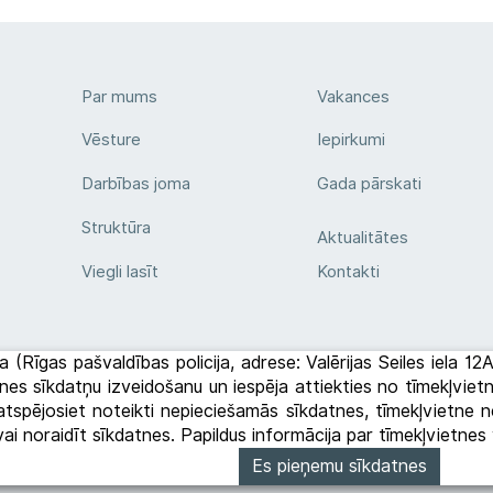
Par mums
Vakances
Vēsture
Iepirkumi
Darbības joma
Gada pārskati
Struktūra
Aktualitātes
Viegli lasīt
Kontakti
a (Rīgas pašvaldības policija, adrese: Valērijas Seiles iela 1
etnes sīkdatņu izveidošanu un iespēja attiekties no tīmekļvi
tspējosiet noteikti nepieciešamās sīkdatnes, tīmekļvietne ne
 vai noraidīt sīkdatnes. Papildus informācija par tīmekļvietn
Es pieņemu sīkdatnes
des politika
Privātuma politika