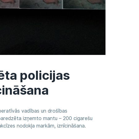
ta policijas
cināšana
Operatīvās vadības un drošības
, paredzēta izņemto mantu – 200 cigarešu
akcīzes nodokļa markām, iznīcināšana.