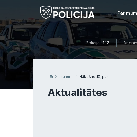
Par mum
Policija
112
Anonīm
Jaunumi
Nākošnedēļ paredzēta policijas izņemto mantu iznīcināšana
Aktualitātes