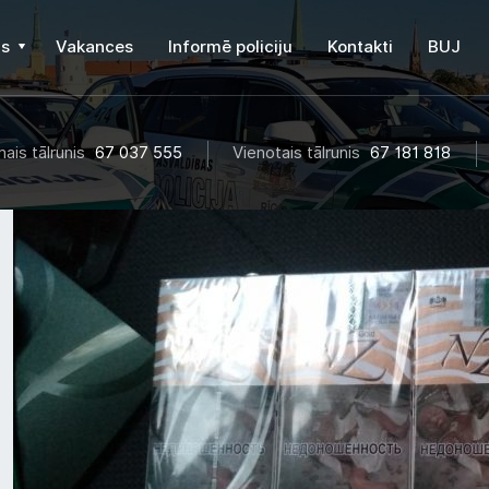
s
Vakances
Informē policiju
Kontakti
BUJ
ais tālrunis
67 037 555
Vienotais tālrunis
67 181 818