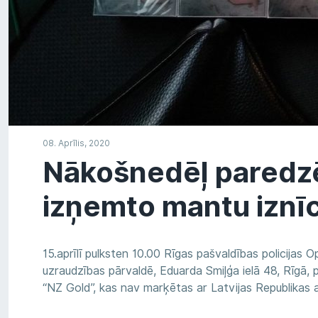
08. Aprīlis, 2020
Nākošnedēļ paredzē
izņemto mantu iznī
15.aprīlī pulksten 10.00 Rīgas pašvaldības policijas 
uzraudzības pārvaldē, Eduarda Smiļģa ielā 48, Rīgā
“NZ Gold”, kas nav marķētas ar Latvijas Republikas 