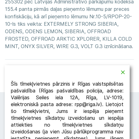
255302 pēc Latvijas Administratīvo pārkāpumu kodeksa
155.4 panta pirmās daļas pieņemto lēmumu par preces
konfiskāciju, kā arī pieņemto lēmumu Nr.10-5/RPOP-20-
10-ls tiks veikta: EXTERMELY STRONG SIBERIA,
ODENS, ODENS LEMON, SIBERIA, OFFROAD
FROSTED, OFFROAD ARKTIC XPLORER, KILLA COLD
MINT, ONYX SILVER, WIRE G.3, VOLT G.3 iznīcināšana.
Atpakaļ
Dalīties
Šīs tīmekļvietnes pārzinis ir Rīgas valstspilsētas
pašvaldība (Rīgas pašvaldības policija, adrese:
Valērijas Seiles iela 12A, Rīga, LV-1019,
elektroniskā pasta adrese: rpp@riga.lv). Lietojot
šo tīmekļvietni, Jums ir iespēja pieņemt
tīmekļvietnes sīkdatņu izveidošanu un iespēja
attiekties no tīmekļvietnes sīkdatņu
izveidošanas (ja vien Jūsu pārlūkprogramma nav
iestatīta nepieņemt sīkdatnes). Jums jāņem