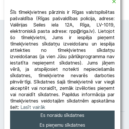
Atpakaļ
Dalīties
Šīs tīmekļvietnes pārzinis ir Rīgas valstspilsētas
pašvaldība (Rīgas pašvaldības policija, adrese:
Valērijas Seiles iela 12A, Rīga, LV-1019,
elektroniskā pasta adrese: rpp@riga.lv). Lietojot
šo tīmekļvietni, Jums ir iespēja pieņemt
tīmekļvietnes sīkdatņu izveidošanu un iespēja
attiekties no tīmekļvietnes sīkdatņu
izveidošanas (ja vien Jūsu pārlūkprogramma nav
iestatīta nepieņemt sīkdatnes). Jums jāņem
Seko RPP
vērā, ja atspējosiet noteikti nepieciešamās
sīkdatnes, tīmekļvietne nevarēs darboties
pilnvērtīgi. Sīkdatnes šajā tīmekļvietnē var viegli
akceptēt vai noraidīt, zemāk izvēloties pieņemt
vai noraidīt sīkdatnes. Papildus informācija par
tīmekļvietnes veidotajām sīkdatnēm apskatāma
šeit:
Lasīt vairāk
Es noraidu sīkdatnes
Datu apstrādes politika
Privātuma politika
Es pieņemu sīkdatnes