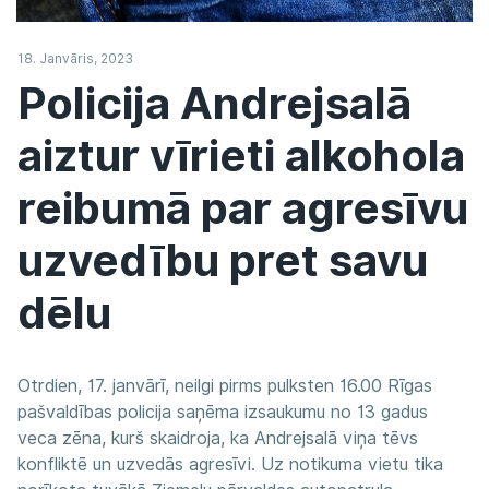
18. Janvāris, 2023
Policija Andrejsalā
aiztur vīrieti alkohola
reibumā par agresīvu
uzvedību pret savu
dēlu
Otrdien, 17. janvārī, neilgi pirms pulksten 16.00 Rīgas
pašvaldības policija saņēma izsaukumu no 13 gadus
veca zēna, kurš skaidroja, ka Andrejsalā viņa tēvs
konfliktē un uzvedās agresīvi. Uz notikuma vietu tika