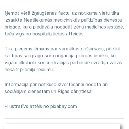
Ņemot vērā žņaugšanas faktu, uz notikuma vietu tika
izsaukta Neatliekamās medicīniskās palīdzības dienesta
brigāde, kura piedāvāja nogādāt zēnu medicīnas iestādē,
taču viņš no hospitalizācijas atteicās.
Tika pieņems lēmums par varmākas nošķiršanu, pēc kā
kārtības sargi agresoru nogādāja policijas iecirknī, kur
viņam alkohola koncentrācijas pārbaudē uzrādīja vairāk
nekā 2 promiļu reibumu.
Informācija par notikušo izvērtēšanai nodota arī
sociālajam dienestam un Rīgas bāriņtiesai.
*Ilustratīvs attēls no pixabay.com