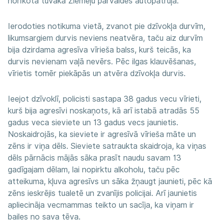
norīkota tuvākā Ziemeļu pārvaldes autopatruļa.
Ierodoties notikuma vietā, zvanot pie dzīvokļa durvīm,
likumsargiem durvis neviens neatvēra, taču aiz durvīm
bija dzirdama agresīva vīrieša balss, kurš teicās, ka
durvis nevienam vaļā nevērs. Pēc ilgas klauvēšanas,
vīrietis tomēr piekāpās un atvēra dzīvokļa durvis.
Ieejot dzīvoklī, policisti sastapa 38 gadus vecu vīrieti,
kurš bija agresīvi noskaņots, kā arī istabā atradās 55
gadus veca sieviete un 13 gadus vecs jaunietis.
Noskaidrojās, ka sieviete ir agresīvā vīrieša māte un
zēns ir viņa dēls. Sieviete satraukta skaidroja, ka viņas
dēls pārnācis mājās sāka prasīt naudu savam 13
gadīgajam dēlam, lai nopirktu alkoholu, taču pēc
atteikuma, kļuva agresīvs un sāka žņaugt jaunieti, pēc kā
zēns ieskrējis tualetē un zvanījis policijai. Arī jaunietis
apliecināja vecmammas teikto un sacīja, ka viņam ir
bailes no sava tēva.