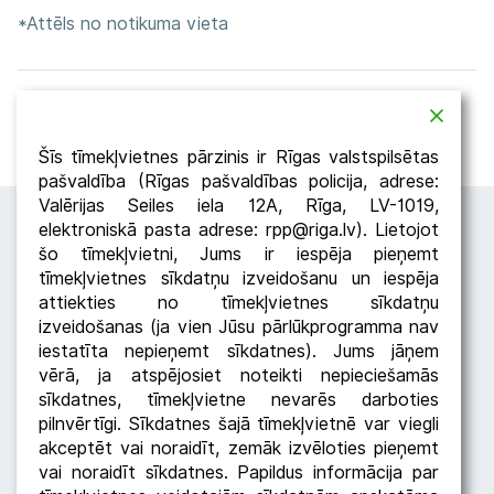
*Attēls no notikuma vieta
Atpakaļ
Dalīties
Šīs tīmekļvietnes pārzinis ir Rīgas valstspilsētas
pašvaldība (Rīgas pašvaldības policija, adrese:
Valērijas Seiles iela 12A, Rīga, LV-1019,
elektroniskā pasta adrese: rpp@riga.lv). Lietojot
šo tīmekļvietni, Jums ir iespēja pieņemt
tīmekļvietnes sīkdatņu izveidošanu un iespēja
attiekties no tīmekļvietnes sīkdatņu
izveidošanas (ja vien Jūsu pārlūkprogramma nav
iestatīta nepieņemt sīkdatnes). Jums jāņem
Seko RPP
vērā, ja atspējosiet noteikti nepieciešamās
sīkdatnes, tīmekļvietne nevarēs darboties
pilnvērtīgi. Sīkdatnes šajā tīmekļvietnē var viegli
akceptēt vai noraidīt, zemāk izvēloties pieņemt
vai noraidīt sīkdatnes. Papildus informācija par