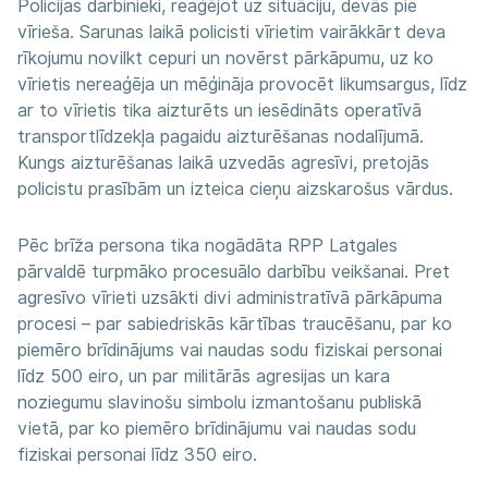
Policijas darbinieki, reaģējot uz situāciju, devās pie
vīrieša. Sarunas laikā policisti vīrietim vairākkārt deva
rīkojumu novilkt cepuri un novērst pārkāpumu, uz ko
vīrietis nereaģēja un mēģināja provocēt likumsargus, līdz
ar to vīrietis tika aizturēts un iesēdināts operatīvā
transportlīdzekļa pagaidu aizturēšanas nodalījumā.
Kungs aizturēšanas laikā uzvedās agresīvi, pretojās
policistu prasībām un izteica cieņu aizskarošus vārdus.
Pēc brīža persona tika nogādāta RPP Latgales
pārvaldē turpmāko procesuālo darbību veikšanai. Pret
agresīvo vīrieti uzsākti divi administratīvā pārkāpuma
procesi – par sabiedriskās kārtības traucēšanu, par ko
piemēro brīdinājums vai naudas sodu fiziskai personai
līdz 500 eiro, un par militārās agresijas un kara
noziegumu slavinošu simbolu izmantošanu publiskā
vietā, par ko piemēro brīdinājumu vai naudas sodu
fiziskai personai līdz 350 eiro.