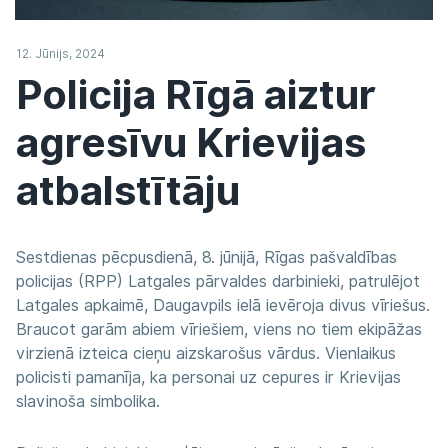
12. Jūnijs, 2024
Policija Rīgā aiztur
agresīvu Krievijas
atbalstītāju
Sestdienas pēcpusdienā, 8. jūnijā, Rīgas pašvaldības
policijas (RPP) Latgales pārvaldes darbinieki, patrulējot
Latgales apkaimē, Daugavpils ielā ievēroja divus vīriešus.
Braucot garām abiem vīriešiem, viens no tiem ekipāžas
virzienā izteica cieņu aizskarošus vārdus. Vienlaikus
policisti pamanīja, ka personai uz cepures ir Krievijas
slavinoša simbolika.