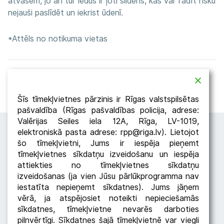
atvasēm, jo arī tur ledus ir ļoti slidens, kas var radīt risku
nejauši paslīdēt un iekrist ūdenī.
*Attēls no notikuma vietas
Atpakaļ
Dalīties
Šīs tīmekļvietnes pārzinis ir Rīgas valstspilsētas
pašvaldība (Rīgas pašvaldības policija, adrese:
Valērijas Seiles iela 12A, Rīga, LV-1019,
elektroniskā pasta adrese: rpp@riga.lv). Lietojot
šo tīmekļvietni, Jums ir iespēja pieņemt
tīmekļvietnes sīkdatņu izveidošanu un iespēja
attiekties no tīmekļvietnes sīkdatņu
izveidošanas (ja vien Jūsu pārlūkprogramma nav
iestatīta nepieņemt sīkdatnes). Jums jāņem
Seko RPP
vērā, ja atspējosiet noteikti nepieciešamās
sīkdatnes, tīmekļvietne nevarēs darboties
pilnvērtīgi. Sīkdatnes šajā tīmekļvietnē var viegli