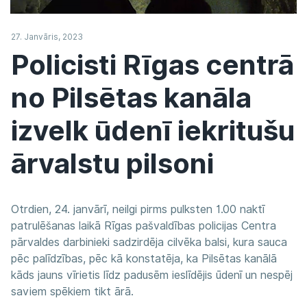
27. Janvāris, 2023
Policisti Rīgas centrā
no Pilsētas kanāla
izvelk ūdenī iekritušu
ārvalstu pilsoni
Otrdien, 24. janvārī, neilgi pirms pulksten 1.00 naktī
patrulēšanas laikā Rīgas pašvaldības policijas Centra
pārvaldes darbinieki sadzirdēja cilvēka balsi, kura sauca
pēc palīdzības, pēc kā konstatēja, ka Pilsētas kanālā
kāds jauns vīrietis līdz padusēm ieslīdējis ūdenī un nespēj
saviem spēkiem tikt ārā.