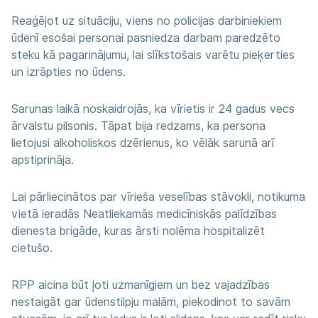
Reaģējot uz situāciju, viens no policijas darbiniekiem
ūdenī esošai personai pasniedza darbam paredzēto
steku kā pagarinājumu, lai slīkstošais varētu pieķerties
un izrāpties no ūdens.
Sarunas laikā noskaidrojās, ka vīrietis ir 24 gadus vecs
ārvalstu pilsonis. Tāpat bija redzams, ka persona
lietojusi alkoholiskos dzērienus, ko vēlāk sarunā arī
apstiprināja.
Lai pārliecinātos par vīrieša veselības stāvokli, notikuma
vietā ieradās Neatliekamās medicīniskās palīdzības
dienesta brigāde, kuras ārsti nolēma hospitalizēt
cietušo.
RPP aicina būt ļoti uzmanīgiem un bez vajadzības
nestaigāt gar ūdenstilpju malām, piekodinot to savām