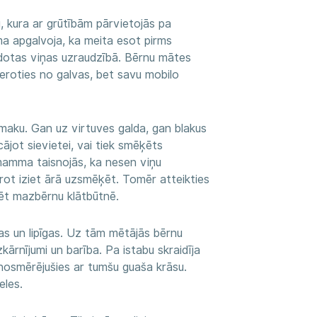
 kura ar grūtībām pārvietojās pa
a apgalvoja, ka meita esot pirms
odotas viņas uzraudzībā. Bērnu mātes
eroties no galvas, bet savu mobilo
 smaku. Gan uz virtuves galda, gan blakus
cājot sievietei, vai tiek smēķēts
cmamma taisnojās, ka nesen viņu
rot iziet ārā uzsmēķēt. Tomēr atteikties
ēt mazbērnu klātbūtnē.
ras un lipīgas. Uz tām mētājās bērnu
kārnījumi un barība. Pa istabu skraidīja
ja nosmērējušies ar tumšu guaša krāsu.
eles.