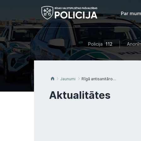
Par mum
Policija
112
Anonīm
Jaunumi
Rīgā antisanitāros apstākļos atrod trīs mazus bērnus
Aktualitātes