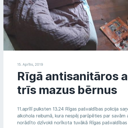
15. Aprīlis, 2019
Rīgā antisanitāros 
trīs mazus bērnus
11.aprīlī pulksten 13.24 Rīgas pašvaldības policija sa
alkohola reibumā, kura nespēj parūpēties par savām
norādīto dzīvokli norīkota tuvākā Rīgas pašvaldības 