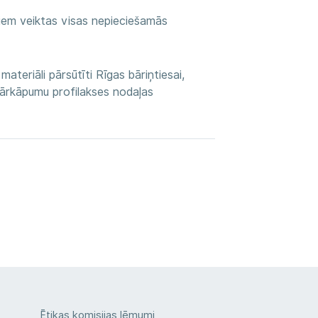
niem veiktas visas nepieciešamās
materiāli pārsūtīti Rīgas bāriņtiesai,
pārkāpumu profilakses nodaļas
Ētikas komisijas lēmumi