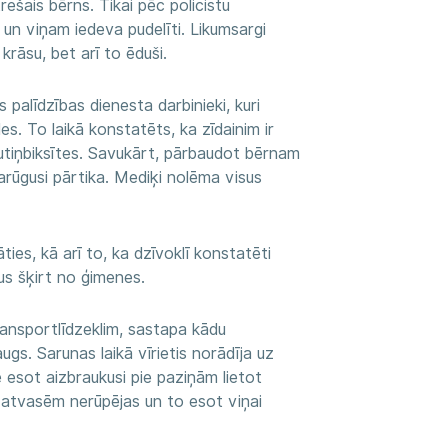
rešais bērns. Tikai pēc policistu
a un viņam iedeva pudelīti. Likumsargi
 krāsu, bet arī to ēduši.
palīdzības dienesta darbinieki, kuri
s. To laikā konstatēts, ka zīdainim ir
utiņbiksītes. Savukārt, pārbaudot bērnam
arūgusi pārtika. Mediķi nolēma visus
ies, kā arī to, ka dzīvoklī konstatēti
us šķirt no ģimenes.
ransportlīdzeklim, sastapa kādu
ugs. Sarunas laikā vīrietis norādīja uz
esot aizbraukusi pie paziņām lietot
m atvasēm nerūpējas un to esot viņai