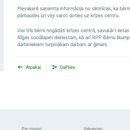
Pievakarē saņemta informācija no slimnīcas, ka bēr
pārbaudes un viņi varot doties uz krīzes centru.
Visi trīs bērni nogādāti krīzes centrā, savukārt lietas 
Rīgas sociālajam dienestam, kā arī RPP Bērnu likum
darbiniekiem turpmākam darbam ar ģimeni.
Atpakaļ
Dalīties
Par mums
Vakances