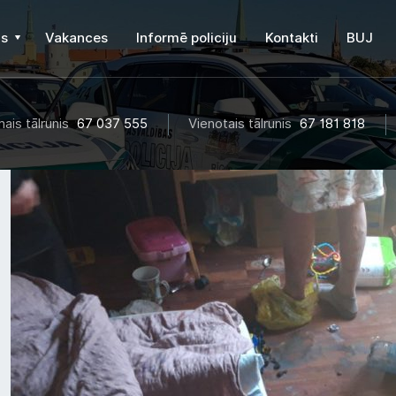
s
Vakances
Informē policiju
Kontakti
BUJ
ais tālrunis
67 037 555
Vienotais tālrunis
67 181 818