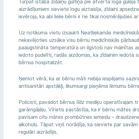
Turpat istabā zīdaiņu gultiņā pie atvērta loga gulēja t
aizrādījumiem sieviete logu aiztaisīja, zīdaini apsedz
ievēroja, ka abi lielie bērni ir ne tikai nosmērējušies ar
Uz notikuma vietu izsaukti Neatliekamās medicīniskās 
nekavējoties uzsāka visu bērnu medicīniskās pārbaude
paaugstināta temperatūra un ilgstoši nav mainītas a
iedoto pudelīti, radās aizdomas, ka zīdainim iedota s
bērnus hospitalizēt.
Ņemot vērā, ka ar bērnu māti nebija iespējams sazināt
antisanitāri apstākļi, likumsargi pieņēma lēmumu bērn
Policisti, pavadot bērnus līdz mediķu operatīvajam t
garāmgājēju. Vīrietis pastāstīja, ka ir bērnu mātes dra
pavisam citu mātes prombūtnes iemeslu – draudzene 
alkoholu. Tāpat viņš norādīja, ka sieviete par savā
regulāri aizrādījis.