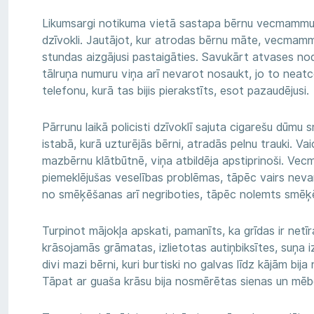
Likumsargi notikuma vietā sastapa bērnu vecmammu,
dzīvokli. Jautājot, kur atrodas bērnu māte, vecmamm
stundas aizgājusi pastaigāties. Savukārt atvases n
tālruņa numuru viņa arī nevarot nosaukt, jo to neatc
telefonu, kurā tas bijis pierakstīts, esot pazaudējusi.
Pārrunu laikā policisti dzīvoklī sajuta cigarešu dūmu
istabā, kurā uzturējās bērni, atradās pelnu trauki. Vai
mazbērnu klātbūtnē, viņa atbildēja apstiprinoši. Ve
piemeklējušas veselības problēmas, tāpēc vairs neva
no smēķēšanas arī negriboties, tāpēc nolemts smēķ
Turpinot mājokļa apskati, pamanīts, ka grīdas ir netī
krāsojamās grāmatas, izlietotas autiņbiksītes, suņa iz
divi mazi bērni, kuri burtiski no galvas līdz kājām bi
Tāpat ar guaša krāsu bija nosmērētas sienas un mēb