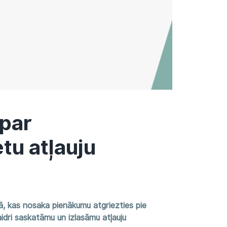
 par
tu atļauju
mā, kas nosaka pienākumu atgriezties pie
aidri saskatāmu un izlasāmu atļauju