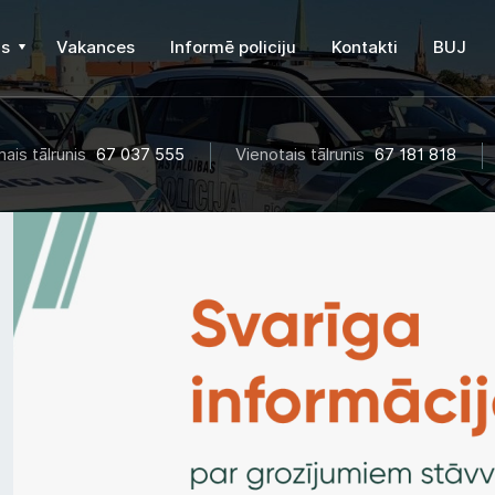
s
Vakances
Informē policiju
Kontakti
BUJ
ais tālrunis
67 037 555
Vienotais tālrunis
67 181 818