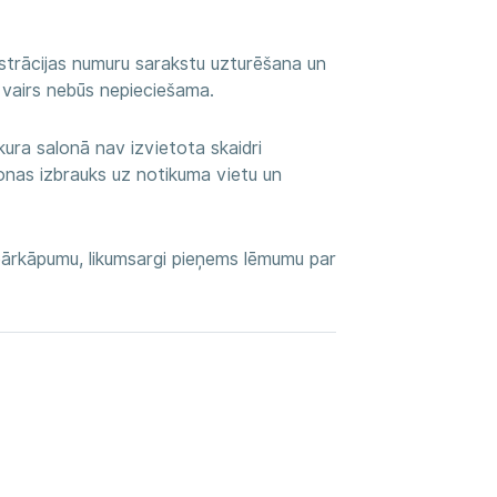
strācijas numuru sarakstu uzturēšana un
i
vairs nebūs nepieciešama.
 kura salonā nav izvietota
skaidri
sonas izbrauks uz notikuma vietu un
ārkāpumu, likumsargi pieņems lēmumu par