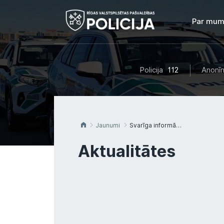
Par mum
Policija
112
Anonīm
Jaunumi
Svarīga informācija par grozījumiem stāvvietu atļauju kontrolē
Aktualitātes