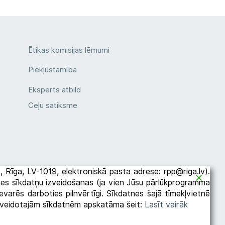
Ētikas komisijas lēmumi
Piekļūstamība
Eksperts atbild
Ceļu satiksme
2A, Rīga, LV-1019, elektroniskā pasta adrese: rpp@riga.lv).
etnes sīkdatņu izveidošanas (ja vien Jūsu pārlūkprogramma
varēs darboties pilnvērtīgi. Sīkdatnes šajā tīmekļvietnē
es veidotajām sīkdatnēm apskatāma šeit:
Lasīt vairāk