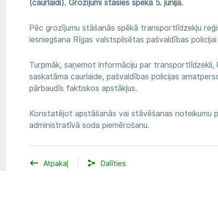
(caurlaidi). Grozījumi stāsies spēkā 5. jūnijā.
Pēc grozījumu stāšanās spēkā transportlīdzekļu reģi
iesniegšana Rīgas valstspilsētas pašvaldības policija
Turpmāk, saņemot informāciju par transportlīdzekli,
saskatāma caurlaide
, pašvaldības policijas amatper
pārbaudīs faktiskos apstākļus.
Konstatējot apstāšanās vai stāvēšanas noteikumu p
administratīvā soda piemērošanu
.
Atpakaļ
Dalīties