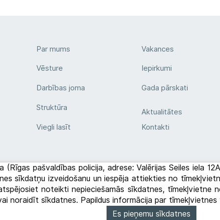
Par mums
Vakances
Vēsture
Iepirkumi
Darbības joma
Gada pārskati
Struktūra
Aktualitātes
Viegli lasīt
Kontakti
a (Rīgas pašvaldības policija, adrese: Valērijas Seiles iela 1
etnes sīkdatņu izveidošanu un iespēja attiekties no tīmekļvi
tspējosiet noteikti nepieciešamās sīkdatnes, tīmekļvietne ne
 vai noraidīt sīkdatnes. Papildus informācija par tīmekļvietn
Es pieņemu sīkdatnes
des politika
Privātuma politika