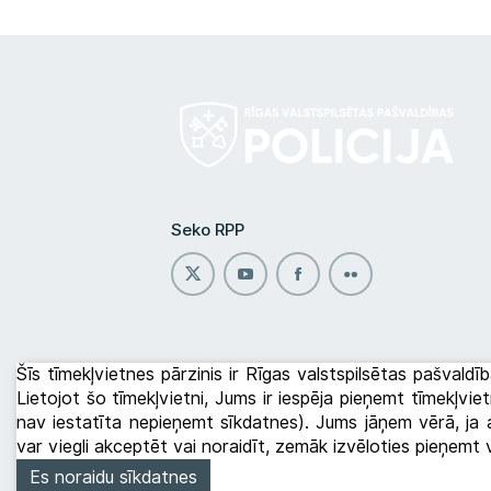
Seko RPP
Šīs tīmekļvietnes pārzinis ir Rīgas valstspilsētas pašvaldīb
Lietojot šo tīmekļvietni, Jums ir iespēja pieņemt tīmekļvi
nav iestatīta nepieņemt sīkdatnes). Jums jāņem vērā, ja a
var viegli akceptēt vai noraidīt, zemāk izvēloties pieņemt
Es noraidu sīkdatnes
Rīgas pašvaldības policija © 2026
Datu apstrā