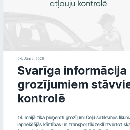
04. Jūnijs, 2026
Svarīga informācija
grozījumiem stāvvie
kontrolē
14. maijā
tika pieņemti grozījumi Ceļu satiksmes liku
iepriekšējās kārtības un transportlīdzeklī izvietot sk