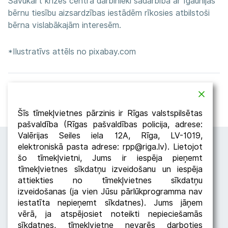
Savukārt krīzes centra darbinieki sadarbībā ar Igaunijas
bērnu tiesību aizsardzības iestādēm rīkosies atbilstoši
bērna vislabākajām interesēm.
*Ilustratīvs attēls no pixabay.com
Atpakaļ
Dalīties
Šīs tīmekļvietnes pārzinis ir Rīgas valstspilsētas
pašvaldība (Rīgas pašvaldības policija, adrese:
Valērijas Seiles iela 12A, Rīga, LV-1019,
elektroniskā pasta adrese: rpp@riga.lv). Lietojot
šo tīmekļvietni, Jums ir iespēja pieņemt
tīmekļvietnes sīkdatņu izveidošanu un iespēja
attiekties no tīmekļvietnes sīkdatņu
izveidošanas (ja vien Jūsu pārlūkprogramma nav
iestatīta nepieņemt sīkdatnes). Jums jāņem
Seko RPP
vērā, ja atspējosiet noteikti nepieciešamās
sīkdatnes, tīmekļvietne nevarēs darboties