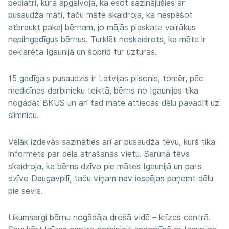
pediatri, kura apgalvoja, ka esot sazinājušies ar
pusaudža māti, taču māte skaidroja, ka nespēšot
atbraukt pakaļ bērnam, jo mājās pieskata vairākus
nepilngadīgus bērnus. Turklāt noskaidrots, ka māte ir
deklarēta Igaunijā un šobrīd tur uzturas.
15 gadīgais pusaudzis ir Latvijas pilsonis, tomēr, pēc
medicīnas darbinieku teiktā, bērns no Igaunijas tika
nogādāt BKUS un arī tad māte attiecās dēlu pavadīt uz
slimnīcu.
Vēlāk izdevās sazināties arī ar pusaudža tēvu, kurš tika
informēts par dēla atrašanās vietu. Sarunā tēvs
skaidroja, ka bērns dzīvo pie mātes Igaunijā un pats
dzīvo Daugavpilī, taču viņam nav iespējas paņemt dēlu
pie sevis.
Likumsargi bērnu nogādāja drošā vidē – krīzes centrā.