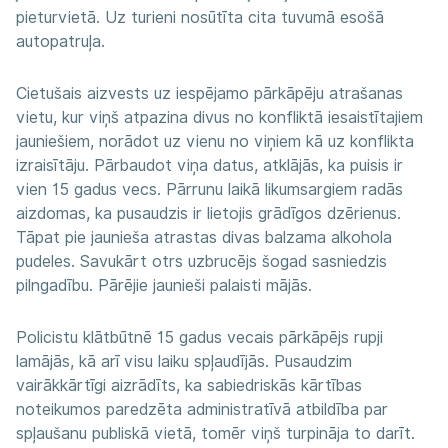
pieturvietā. Uz turieni nosūtīta cita tuvumā esošā
autopatruļa.
Cietušais aizvests uz iespējamo pārkāpēju atrašanas
vietu, kur viņš atpazina divus no konfliktā iesaistītajiem
jauniešiem, norādot uz vienu no viņiem kā uz konflikta
izraisītāju. Pārbaudot viņa datus, atklājās, ka puisis ir
vien 15 gadus vecs. Pārrunu laikā likumsargiem radās
aizdomas, ka pusaudzis ir lietojis grādīgos dzērienus.
Tāpat pie jaunieša atrastas divas balzama alkohola
pudeles. Savukārt otrs uzbrucējs šogad sasniedzis
pilngadību. Pārējie jaunieši palaisti mājās.
Policistu klātbūtnē 15 gadus vecais pārkāpējs rupji
lamājās, kā arī visu laiku spļaudījās. Pusaudzim
vairākkārtīgi aizrādīts, ka sabiedriskās kārtības
noteikumos paredzēta administratīvā atbildība par
spļaušanu publiskā vietā, tomēr viņš turpināja to darīt.