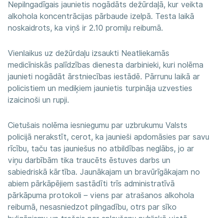
Nepilngadīgais jaunietis nogādāts dežūrdaļā, kur veikta
alkohola koncentrācijas pārbaude izelpā. Testa laikā
noskaidrots, ka viņš ir 2.10 promiļu reibumā.
Vienlaikus uz dežūrdaļu izsaukti Neatliekamās
medicīniskās palīdzības dienesta darbinieki, kuri nolēma
jaunieti nogādāt ārstniecības iestādē. Pārrunu laikā ar
policistiem un mediķiem jaunietis turpināja uzvesties
izaicinoši un rupji.
Cietušais nolēma iesniegumu par uzbrukumu Valsts
policijā nerakstīt, cerot, ka jaunieši apdomāsies par savu
rīcību, taču tas jauniešus no atbildības neglābs, jo ar
viņu darbībām tika traucēts ēstuves darbs un
sabiedriskā kārtība. Jaunākajam un bravūrīgākajam no
abiem pārkāpējiem sastādīti trīs administratīvā
pārkāpuma protokoli – viens par atrašanos alkohola
reibumā, nesasniedzot pilngadību, otrs par sīko