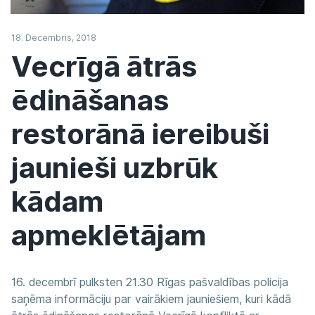
18. Decembris, 2018
Vecrīgā ātrās
ēdināšanas
restorānā iereibuši
jaunieši uzbrūk
kādam
apmeklētājam
16. decembrī pulksten 21.30 Rīgas pašvaldības policija
saņēma informāciju par vairākiem jauniešiem, kuri kādā