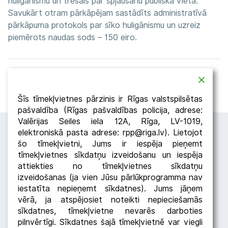
huligānismu un trešais par spļaušanu publiskā vietā.
Savukārt otram pārkāpējam sastādīts administratīvā
pārkāpuma protokols par sīko huligānismu un uzreiz
piemērots naudas sods – 150 eiro.
Atpakaļ
Dalīties
Šīs tīmekļvietnes pārzinis ir Rīgas valstspilsētas
pašvaldība (Rīgas pašvaldības policija, adrese:
Valērijas Seiles iela 12A, Rīga, LV-1019,
elektroniskā pasta adrese: rpp@riga.lv). Lietojot
šo tīmekļvietni, Jums ir iespēja pieņemt
tīmekļvietnes sīkdatņu izveidošanu un iespēja
attiekties no tīmekļvietnes sīkdatņu
izveidošanas (ja vien Jūsu pārlūkprogramma nav
iestatīta nepieņemt sīkdatnes). Jums jāņem
Seko RPP
vērā, ja atspējosiet noteikti nepieciešamās
sīkdatnes, tīmekļvietne nevarēs darboties
pilnvērtīgi. Sīkdatnes šajā tīmekļvietnē var viegli