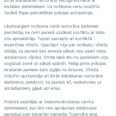
ātrās ēdināšanas restorānā Vecrīgā konfliktē ar
iestādes darbiniekiem. Uz notikuma vietu nosūtīta
tuvākā Rīgas pašvaldības policijas autopatruļa.
Likumsargiem notikuma vietā restorāna darbinieki
pastāstīja, ka četri jaunieši uzsākuši konfliktu ar kādu
citu apmeklētāju. Turpat sastapts arī konfliktā
iesaistītais vīrietis. Izjautājot viņu par notikušo, vīrietis
atklāja, ka jaunieši bez iemesla sākuši viņu saukt cieņu
aizskarošos vārdos. Strīda laikā divi no jauniešiem viņu
nogāzuši zemē un sākuši spārdīt. Neilgi pirms policijas
ierašanās jauniešu bars izgājis no ēstuves. Vīrieša
stāstīto apstiprināja arī ātrās ēdināšanas restorāna
darbiniece, piebilstot, ka jaunieši arī, neskatoties uz
aizrādījumiem, gājuši aiz letes.
Policisti sazinājās ar Videonovērošanas centra
darbiniekiem, kuri ātri vien aprakstam atbilstošus
jauniešus caur kamerām pamanīja 13.janvāra ielas