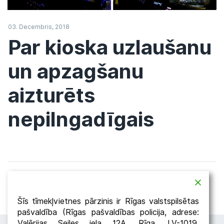
03. Decembris, 2018
Par kioska uzlaušanu
un apzagšanu
aizturēts
nepilngadīgais
Atpakaļ
Dalīties
Šīs tīmekļvietnes pārzinis ir Rīgas valstspilsētas
pašvaldība (Rīgas pašvaldības policija, adrese:
Valērijas Seiles iela 12A, Rīga, LV-1019,