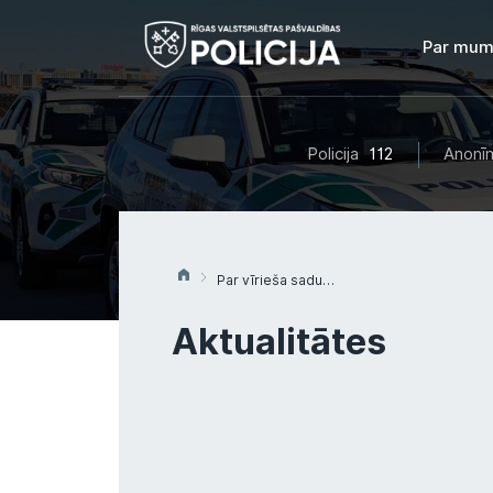
Par mum
Policija
112
Anonīm
Par vīrieša saduršanu ar nazi policija Rīgas centrā aiztur 36 gadus vecu vīrieti
Aktualitātes