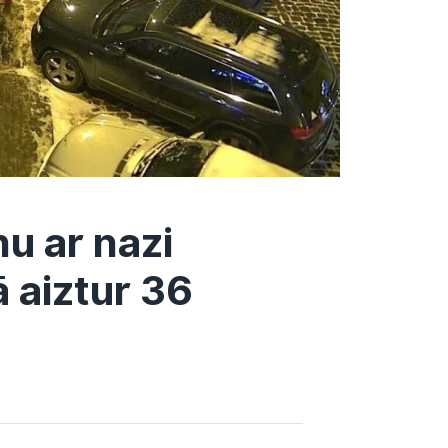
u ar nazi
ā aiztur 36