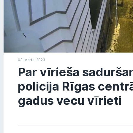
03. Marts, 2023
Par vīrieša saduršan
policija Rīgas centr
gadus vecu vīrieti