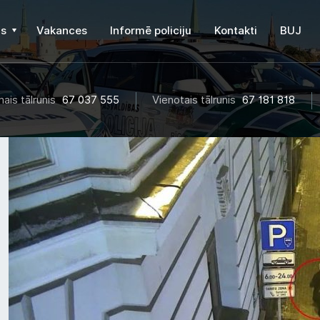
s
Vakances
Informē policiju
Kontakti
BUJ
ais tālrunis
67 037 555
Vienotais tālrunis
67 181 818