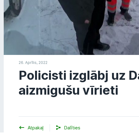
26. Aprīlis, 2022
Policisti izglābj uz
aizmigušu vīrieti
Atpakaļ
Dalīties