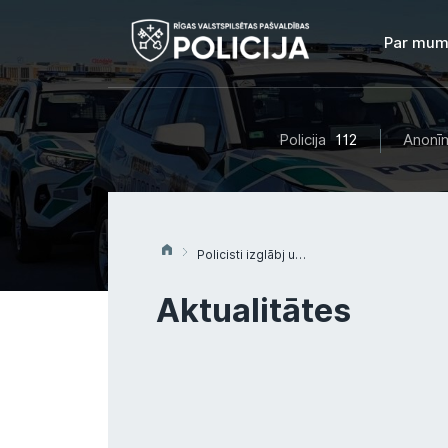
Par mum
Policija
112
Anonīm
Policisti izglābj uz Daugava ledus aizmigušu vīrieti
Aktualitātes