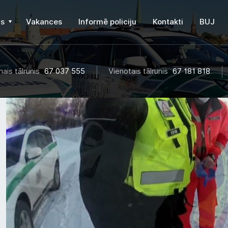
s
Vakances
Informē policiju
Kontakti
BUJ
ais tālrunis
67 037 555
Vienotais tālrunis
67 181 818