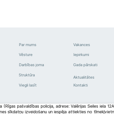
Par mums
Vakances
Vēsture
Iepirkumi
Darbības joma
Gada pārskati
Struktūra
Aktualitātes
Viegli lasīt
Kontakti
a (Rīgas pašvaldības policija, adrese: Valērijas Seiles iela 1
etnes sīkdatņu izveidošanu un iespēja attiekties no tīmekļvi