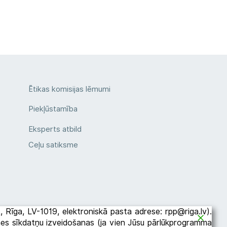
Ētikas komisijas lēmumi
Piekļūstamība
Eksperts atbild
Ceļu satiksme
2A, Rīga, LV-1019, elektroniskā pasta adrese: rpp@riga.lv).
etnes sīkdatņu izveidošanas (ja vien Jūsu pārlūkprogramma