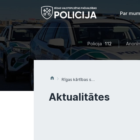
Par mum
Policija
112
Anonīm
Rīgas kārtības sargi Vecāķu pludmalē aiztur uzmācīgu ekshibicionistu
Aktualitātes