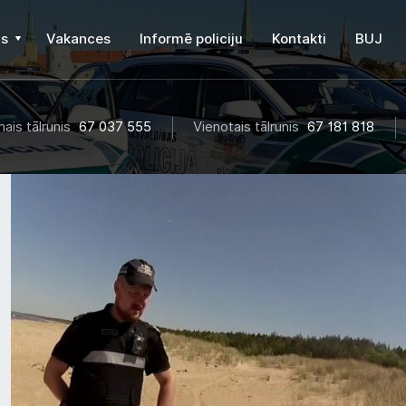
s
Vakances
Informē policiju
Kontakti
BUJ
ais tālrunis
67 037 555
Vienotais tālrunis
67 181 818