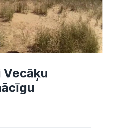
i Vecāķu
mācīgu