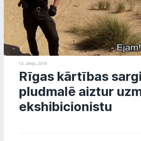
13. Jūnijs, 2019
Rīgas kārtības sarg
pludmalē aiztur uz
ekshibicionistu