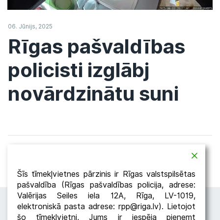
06. Jūnijs, 2025
Rīgas pašvaldības
policisti izglābj
novārdzinātu suni
Atpakaļ
Dalīties
Šīs tīmekļvietnes pārzinis ir Rīgas valstspilsētas
pašvaldība (Rīgas pašvaldības policija, adrese:
Valērijas Seiles iela 12A, Rīga, LV-1019,
elektroniskā pasta adrese: rpp@riga.lv). Lietojot
šo tīmekļvietni, Jums ir iespēja pieņemt