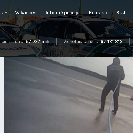
s
Vakances
Informē policiju
Kontakti
BUJ
ais tālrunis
67 037 555
Vienotais tālrunis
67 181 818