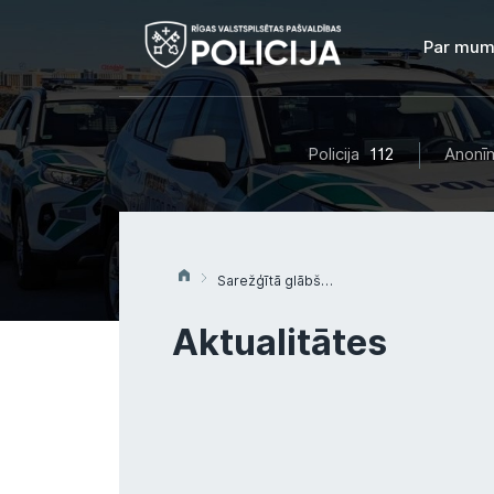
Par mum
Policija
112
Anonīm
Sarežģītā glābšanas operācijā izglābta Ķīšezera ledū ielūzusi sieviete
Aktualitātes