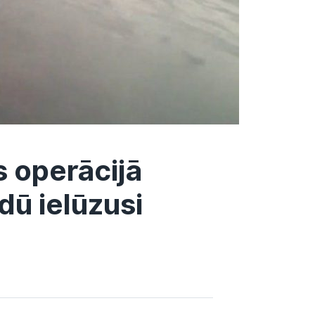
 operācijā
dū ielūzusi