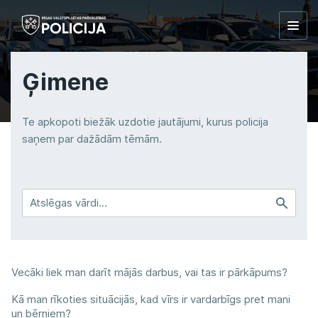
Togg
navig
Ģimene
Te apkopoti biežāk uzdotie jautājumi, kurus policija
saņem par dažādām tēmām.
Satur
vārdus
Vecāki liek man darīt mājās darbus, vai tas ir pārkāpums?
Kā man rīkoties situācijās, kad vīrs ir vardarbīgs pret mani
un bērniem?