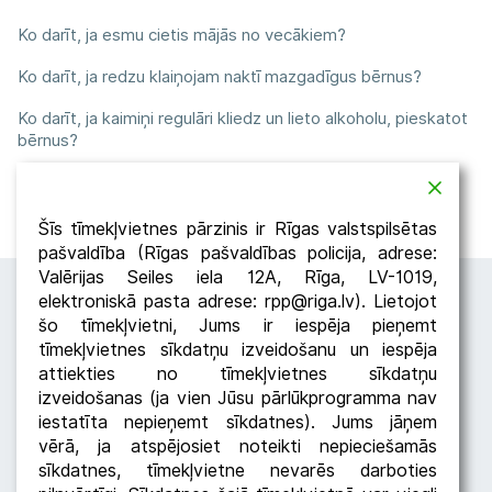
Ko darīt, ja esmu cietis mājās no vecākiem?
Ko darīt, ja redzu klaiņojam naktī mazgadīgus bērnus?
Ko darīt, ja kaimiņi regulāri kliedz un lieto alkoholu, pieskatot
bērnus?
Atpakaļ
Šīs tīmekļvietnes pārzinis ir Rīgas valstspilsētas
pašvaldība (Rīgas pašvaldības policija, adrese:
Valērijas Seiles iela 12A, Rīga, LV-1019,
elektroniskā pasta adrese: rpp@riga.lv). Lietojot
šo tīmekļvietni, Jums ir iespēja pieņemt
tīmekļvietnes sīkdatņu izveidošanu un iespēja
attiekties no tīmekļvietnes sīkdatņu
izveidošanas (ja vien Jūsu pārlūkprogramma nav
iestatīta nepieņemt sīkdatnes). Jums jāņem
Seko RPP
vērā, ja atspējosiet noteikti nepieciešamās
sīkdatnes, tīmekļvietne nevarēs darboties