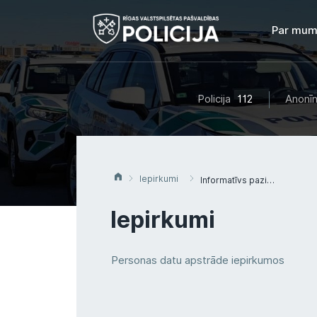
Par mum
Policija
112
Anonīm
Iepirkumi
Informatīvs paziņojums par noslēgto līgumu iepirkumā Nr.RPP 2016/28 “Par apmācību speciālo līdzekļu un pašaizsardzības paņēmienu praktiskajā pielietošanā”
Iepirkumi
Personas datu apstrāde iepirkumos