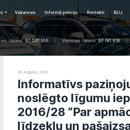
s
Vakances
Informē policiju
Kontakti
BUJ
ais tālrunis
67 037 555
Vienotais tālrunis
67 181 818
29. Augusts, 2016
Informatīvs paziņo
noslēgto līgumu ie
2016/28 “Par apmāc
līdzekļu un pašaizs