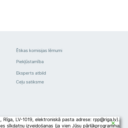
Ētikas komisijas lēmumi
Piekļūstamība
Eksperts atbild
Ceļu satiksme
2A, Rīga, LV-1019, elektroniskā pasta adrese: rpp@riga.lv).
etnes sīkdatņu izveidošanas (ja vien Jūsu pārlūkprogramma