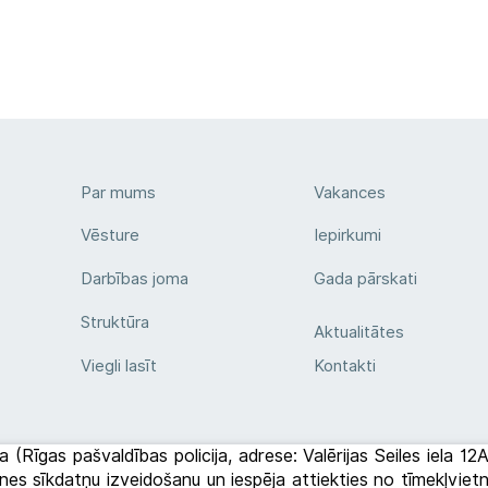
Par mums
Vakances
Vēsture
Iepirkumi
Darbības joma
Gada pārskati
Struktūra
Aktualitātes
Viegli lasīt
Kontakti
a (Rīgas pašvaldības policija, adrese: Valērijas Seiles iela 1
etnes sīkdatņu izveidošanu un iespēja attiekties no tīmekļvi