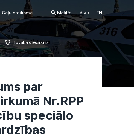
Ceļu satiksme
Meklēt
EN
Tuvākais iecirknis
jums par
pirkumā Nr.RPP
ību speciālo
ardzības