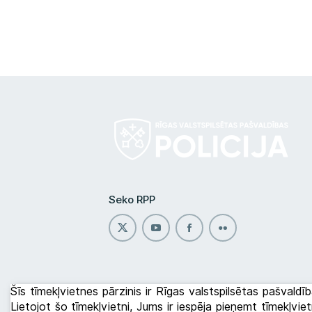
Seko RPP
Šīs tīmekļvietnes pārzinis ir Rīgas valstspilsētas pašvaldīb
Lietojot šo tīmekļvietni, Jums ir iespēja pieņemt tīmekļvi