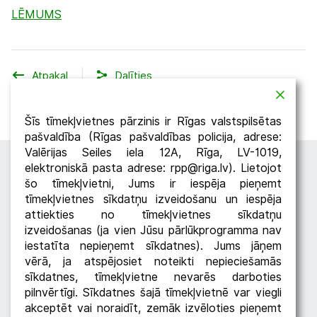
LĒMUMS
Atpakaļ
Dalīties
Šīs tīmekļvietnes pārzinis ir Rīgas valstspilsētas
pašvaldība (Rīgas pašvaldības policija, adrese:
Valērijas Seiles iela 12A, Rīga, LV-1019,
elektroniskā pasta adrese: rpp@riga.lv). Lietojot
šo tīmekļvietni, Jums ir iespēja pieņemt
tīmekļvietnes sīkdatņu izveidošanu un iespēja
attiekties no tīmekļvietnes sīkdatņu
izveidošanas (ja vien Jūsu pārlūkprogramma nav
iestatīta nepieņemt sīkdatnes). Jums jāņem
Seko RPP
vērā, ja atspējosiet noteikti nepieciešamās
sīkdatnes, tīmekļvietne nevarēs darboties
pilnvērtīgi. Sīkdatnes šajā tīmekļvietnē var viegli
akceptēt vai noraidīt, zemāk izvēloties pieņemt