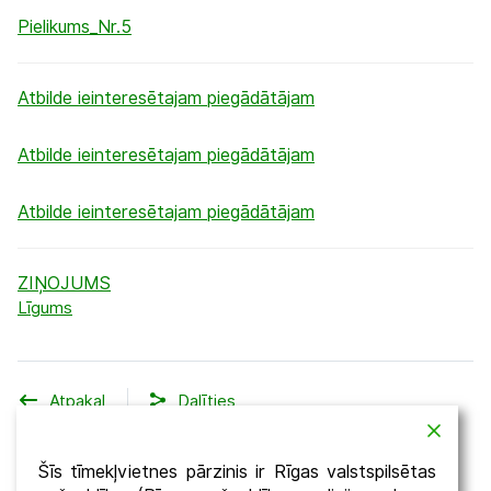
Pielikums_Nr.5
Atbilde ieinteresētajam piegādātājam
Atbilde ieinteresētajam piegādātājam
Atbilde ieinteresētajam piegādātājam
ZIŅOJUMS
Līgums
Atpakaļ
Dalīties
Šīs tīmekļvietnes pārzinis ir Rīgas valstspilsētas