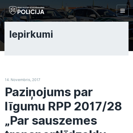
Togg
navig
Iepirkumi
14. Novembris, 2017
Paziņojums par
līgumu RPP 2017/28
„Par sauszemes