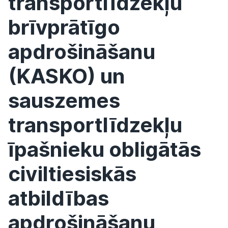
transportlīdzekļu
brīvprātīgo
apdrošināšanu
(KASKO) un
sauszemes
transportlīdzekļu
īpašnieku obligātās
civiltiesiskās
atbildības
apdrošināšanu