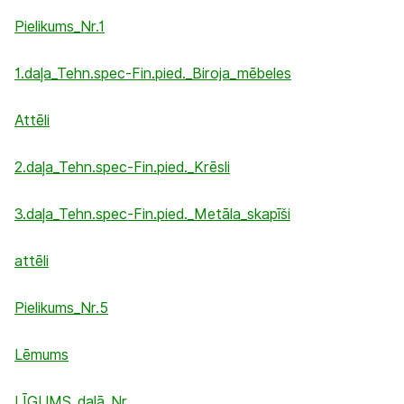
Pielikums_Nr.1
1.daļa_Tehn.spec-Fin.pied._Biroja_mēbeles
Attēli
2.daļa_Tehn.spec-Fin.pied._Krēsli
3.daļa_Tehn.spec-Fin.pied._Metāla_skapīši
attēli
Pielikums_Nr.5
Lēmums
LĪGUMS_daļā_Nr