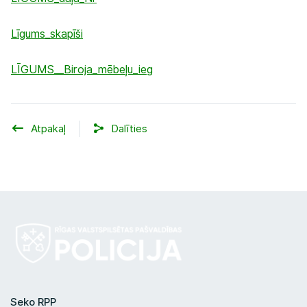
Līgums_skapīši
LĪGUMS__Biroja_mēbeļu_ieg
Atpakaļ
Dalīties
Seko RPP