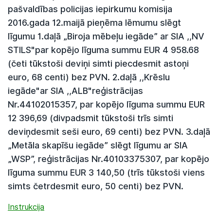
pašvaldības policijas iepirkumu komisija
2016.gada 12.maijā pieņēma lēmumu slēgt
līgumu 1.daļā „Biroja mēbeļu iegāde” ar SIA ,,NV
STILS"par kopējo līguma summu EUR 4 958.68
(četi tūkstoši deviņi simti piecdesmit astoņi
euro, 68 centi) bez PVN. 2.daļā ,,Krēslu
iegāde"ar SIA ,,ALB"reģistrācijas
Nr.44102015357, par kopējo līguma summu EUR
12 396,69 (divpadsmit tūkstoši trīs simti
deviņdesmit seši euro, 69 centi) bez PVN. 3.daļā
„Metāla skapīšu iegāde” slēgt līgumu ar SIA
„WSP”, reģistrācijas Nr.40103375307, par kopējo
līguma summu EUR 3 140,50 (trīs tūkstoši viens
simts četrdesmit euro, 50 centi) bez PVN.
Instrukcija