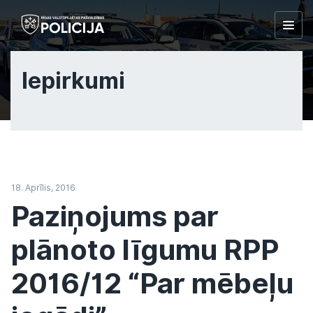
Togg
navig
Iepirkumi
18. Aprīlis, 2016
Paziņojums par
plānoto līgumu RPP
2016/12 “Par mēbeļu