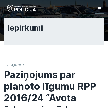
Togg
navig
Iepirkumi
14. Jūlijs, 2016
Paziņojums par
plānoto līgumu RPP
2016/24 “Avota