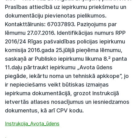
Prasības attiecībā uz iepirkumu priekšmetu un
dokumentāciju pievienotas pielikumos.
Kontakttālrunis: 67037893. Paziņojums par
lēmumu 27.07.2016. Identifikācijas numurs RPP
2016/24 Rīgas pašvaldības policijas iepirkumu
komisija 2016.gada 25.jūlijā pieņēma lēmumu,
saskaņā ar Publisko iepirkumu likuma 8.² panta
11.daļu pārtraukt iepirkumu „Avota ūdens
piegāde, iekārtu noma un tehniskā apkkope”, jo
ir nepieciešams veikt būtiskas izmaiņas
iepirkuma dokumentācijā, grozot Instrukcijā
ietvertās atlases nosacījumus un iesniedzamos
dokumentus, kā arī CPV kodu.
Instrukcija_Avota_ūdens