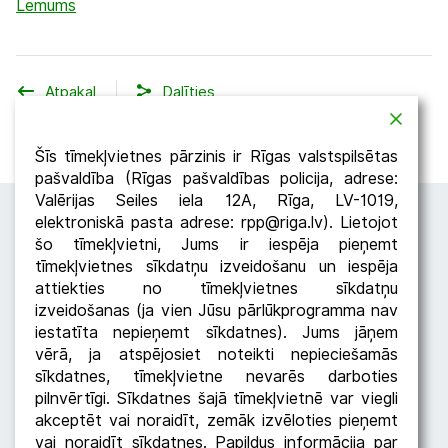
Lemums
Atpakaļ
Dalīties
Šīs tīmekļvietnes pārzinis ir Rīgas valstspilsētas
pašvaldība (Rīgas pašvaldības policija, adrese:
Valērijas Seiles iela 12A, Rīga, LV-1019,
elektroniskā pasta adrese: rpp@riga.lv). Lietojot
šo tīmekļvietni, Jums ir iespēja pieņemt
tīmekļvietnes sīkdatņu izveidošanu un iespēja
attiekties no tīmekļvietnes sīkdatņu
izveidošanas (ja vien Jūsu pārlūkprogramma nav
iestatīta nepieņemt sīkdatnes). Jums jāņem
Seko RPP
vērā, ja atspējosiet noteikti nepieciešamās
sīkdatnes, tīmekļvietne nevarēs darboties
pilnvērtīgi. Sīkdatnes šajā tīmekļvietnē var viegli
akceptēt vai noraidīt, zemāk izvēloties pieņemt
vai noraidīt sīkdatnes. Papildus informācija par