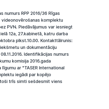
jas numurs RPP 2016/36 Rīgas
ilo videonovērošanas komplektu
bez PVN. Piedāvājumus var iesniegt
ielā 12a, 27.kabinetā, katru darba
oktobra plkst.10.00. Kontakttālrunis:
riekšmetu un dokumentāciju
8.11.2016. Identifikācijas numurs
irkumu komisija 2016.gada
līgumu ar "TASER International
plektu iegādi par kopējo
oši trīs simti sešdesmit viens