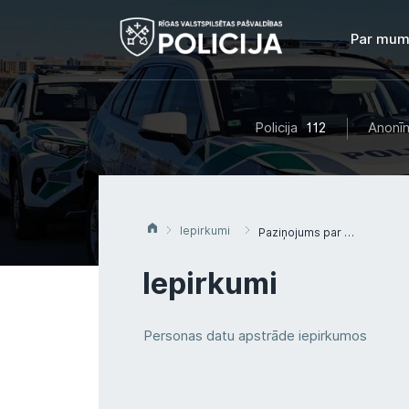
Par mum
Policija
112
Anonīm
Iepirkumi
Paziņojums par plānoto līgumu RPP 2016/36 “Par mobilo videonovērošanas komplektu iegādi”
Iepirkumi
Personas datu apstrāde iepirkumos