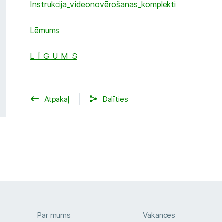
Instrukcija_videonovērošanas_komplekti
Lēmums
L_Ī_G_U_M_S
Atpakaļ
Dalīties
Par mums
Vakances