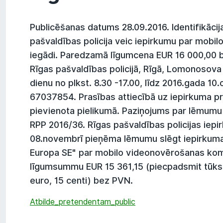
Publicēšanas datums 28.09.2016. Identifikāci
pašvaldības policija veic iepirkumu par mob
iegādi. Paredzamā līgumcena EUR 16 000,00 
Rīgas pašvaldības policijā, Rīgā, Lomonosova 
dienu no plkst. 8.30 -17.00, līdz 2016.gada 10.
67037854. Prasības attiecībā uz iepirkuma p
pievienota pielikumā. Paziņojums par lēmumu 0
RPP 2016/36. Rīgas pašvaldības policijas iep
08.novembrī pieņēma lēmumu slēgt iepirkuma 
Europa SE" par mobilo videonovērošanas kom
līgumsummu EUR 15 361,15 (piecpadsmit tūkst
euro, 15 centi) bez PVN.
Atbilde_pretendentam_public