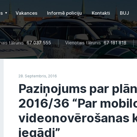
s
Vakances
Informē policiju
Kontakti
BUJ
ais tālrunis
67 037 555
Vienotais tālrunis
67 181 818
28. Septembris, 2016
Paziņojums par plā
2016/36 “Par mobil
videonovērošanas 
iegādi”