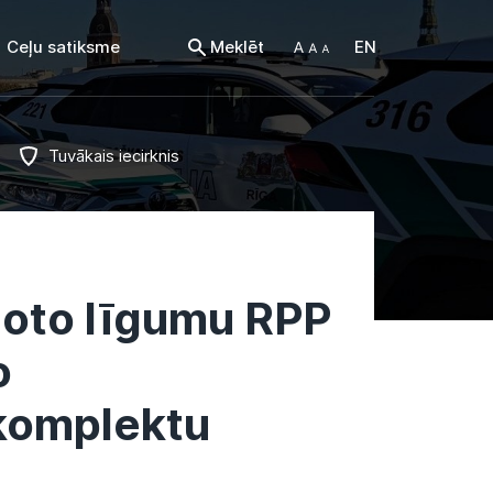
Ceļu satiksme
Meklēt
EN
Tuvākais iecirknis
noto līgumu RPP
o
komplektu