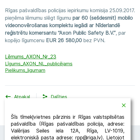
Rīgas pašvaldības policijas iepirkumu komisija 25.09.2017.
pieņēma lēmumu slēgt līgumu
par 60 (sešdesmit) mobilo
videonovērošanas komplektu iegādi
ar Nīderlandē
reģistrētu komersantu “Axon Public Safety B.V.”
, par
kopējo līgumcenu
EUR 26 580,00
bez PVN.
Lēmums_AXON_Nr_23
Līgums_AXON_NL_publicējams
Pielikums_ligumam
Atpakaļ
Dalīties
Šīs tīmekļvietnes pārzinis ir Rīgas valstspilsētas
pašvaldība (Rīgas pašvaldības policija, adrese:
Valērijas Seiles iela 12A, Rīga, LV-1019,
elektroniskā pasta adrese: rpp@riga.lv). Lietojot