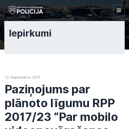
Togg
navig
Iepirkumi
13. Septembris, 2017
Paziņojums par
plānoto līgumu RPP
2017/23 “Par mobilo