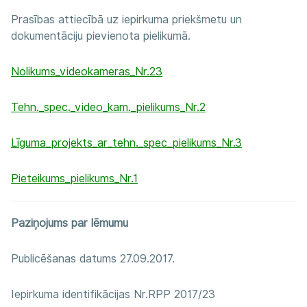
Prasības attiecībā uz iepirkuma priekšmetu un
dokumentāciju pievienota pielikumā.
Nolikums_videokameras_Nr.23
Tehn._spec._video_kam._pielikums_Nr.2
Līguma_projekts_ar_tehn._spec_pielikums_Nr.3
Pieteikums_pielikums_Nr.1
Paziņojums par lēmumu
Publicēšanas datums 27.09.2017.
Iepirkuma identifikācijas Nr.RPP 2017/23