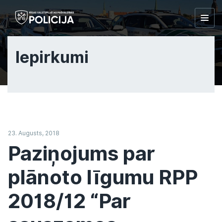
Togg
navig
Iepirkumi
23. Augusts, 2018
Paziņojums par
plānoto līgumu RPP
2018/12 “Par