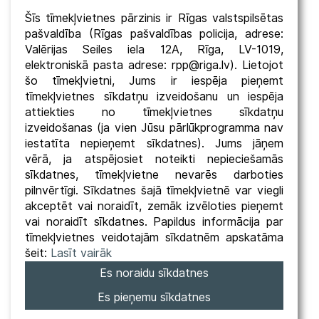
Šīs tīmekļvietnes pārzinis ir Rīgas valstspilsētas
pašvaldība (Rīgas pašvaldības policija, adrese:
Valērijas Seiles iela 12A, Rīga, LV-1019,
elektroniskā pasta adrese: rpp@riga.lv). Lietojot
šo tīmekļvietni, Jums ir iespēja pieņemt
tīmekļvietnes sīkdatņu izveidošanu un iespēja
attiekties no tīmekļvietnes sīkdatņu
izveidošanas (ja vien Jūsu pārlūkprogramma nav
iestatīta nepieņemt sīkdatnes). Jums jāņem
vērā, ja atspējosiet noteikti nepieciešamās
sīkdatnes, tīmekļvietne nevarēs darboties
pilnvērtīgi. Sīkdatnes šajā tīmekļvietnē var viegli
akceptēt vai noraidīt, zemāk izvēloties pieņemt
vai noraidīt sīkdatnes. Papildus informācija par
tīmekļvietnes veidotajām sīkdatnēm apskatāma
šeit:
Lasīt vairāk
Es noraidu sīkdatnes
Es pieņemu sīkdatnes