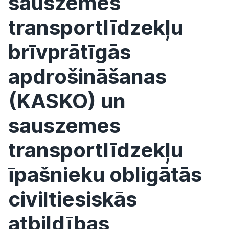
sauszemes
transportlīdzekļu
brīvprātīgās
apdrošināšanas
(KASKO) un
sauszemes
transportlīdzekļu
īpašnieku obligātās
civiltiesiskās
atbildības