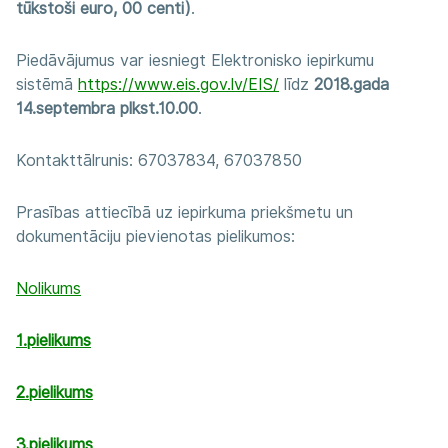
tūkstoši euro, 00 centi)
.
Piedāvājumus var iesniegt Elektronisko iepirkumu
sistēmā
https://www.eis.gov.lv/EIS/
līdz
2018.gada
14.septembra plkst.10.00
.
Kontakttālrunis: 67037834, 67037850
Prasības attiecībā uz iepirkuma priekšmetu un
dokumentāciju pievienotas pielikumos:
Nolikums
1.pielikums
2.pielikums
3.pielikums