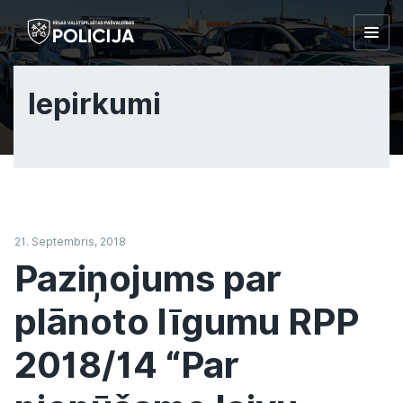
Togg
navig
Iepirkumi
21. Septembris, 2018
Paziņojums par
plānoto līgumu RPP
2018/14 “Par