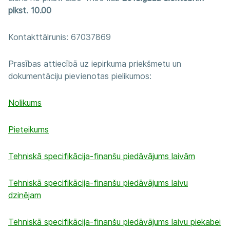
plkst. 10.00
Kontakttālrunis: 67037869
Prasības attiecībā uz iepirkuma priekšmetu un
dokumentāciju pievienotas pielikumos:
Nolikums
Pieteikums
Tehniskā specifikācija-finanšu piedāvājums laivām
Tehniskā specifikācija-finanšu piedāvājums laivu
dzinējam
Tehniskā specifikācija-finanšu piedāvājums laivu piekabei