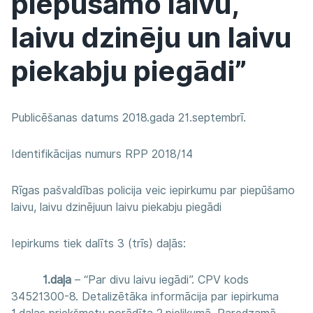
piepūšamo laivu,
laivu dzinēju un laivu
piekabju piegādi”
Publicēšanas datums 2018.gada 21.septembrī.
Identifikācijas numurs RPP 2018/14
Rīgas pašvaldības policija veic iepirkumu par piepūšamo
laivu, laivu dzinējuun laivu piekabju piegādi
Iepirkums tiek dalīts 3 (trīs) daļās:
1.daļa
– “Par divu laivu iegādi”. CPV kods
34521300-8. Detalizētāka informācija par iepirkuma