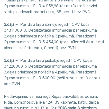
1.daļas priekšmetu norādīta 2.pielikumā. Paredzamā
līguma summa – EUR 4 958,68 (četri tūkstoši deviņi
simti piecdesmit astoņi euro, 68 centi) bez PVN.
2.daļa
– “Par divu laivu dzinēju iegādi”. CPV kods
34311000-0. Detalizētāka informācija par iepirkuma
2.daļas priekšmetu norādīta 3.pielikumā. Paredzamā
līguma summa – EUR 5 454,00 (pieci tūkstoši četri simti
piecdesmit četri euro, 0 centi) bez PVN.
3.daļa
– “Par divu laivu piekabju iegādi”. CPV koda
34220000-5 Detalizētāka informācija par iepirkuma
3.daļas priekšmetu norādīta 4.pielikumā. Paredzamā
līguma summa – EUR 600,00 (seši simti euro, 0 centi)
bez PVN.
Piedāvājumus var iesniegt Rīgas pašvaldības policijā,
Rīgā, Lomonosova ielā 12A, 39.kabinetā, katru darba
dienu no plkst. 8.30-17.00 līdz
2018.gada 3.oktobrim