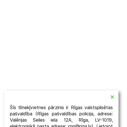
Šīs tīmekļvietnes pārzinis ir Rīgas valstspilsētas
pašvaldība (Rīgas pašvaldības policija, adrese:
Valērijas Seiles iela 12A, Rīga, LV-1019,
elektroniskā pasta adrese: rpp@riga.lv). Lietojot