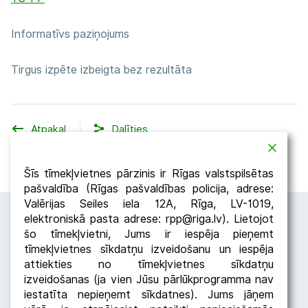
Informatīvs paziņojums
Tirgus izpēte izbeigta bez rezultāta
Atpakaļ
Dalīties
Šīs tīmekļvietnes pārzinis ir Rīgas valstspilsētas
pašvaldība (Rīgas pašvaldības policija, adrese:
Valērijas Seiles iela 12A, Rīga, LV-1019,
elektroniskā pasta adrese: rpp@riga.lv). Lietojot
šo tīmekļvietni, Jums ir iespēja pieņemt
tīmekļvietnes sīkdatņu izveidošanu un iespēja
attiekties no tīmekļvietnes sīkdatņu
izveidošanas (ja vien Jūsu pārlūkprogramma nav
iestatīta nepieņemt sīkdatnes). Jums jāņem
Seko RPP