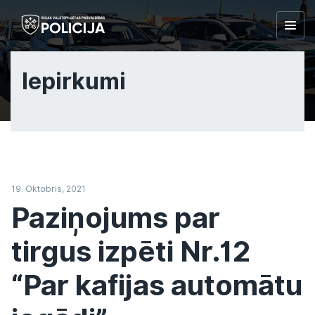
Togg
navig
Iepirkumi
19. Oktobris, 2021
Paziņojums par
tirgus izpēti Nr.12
“Par kafijas automātu