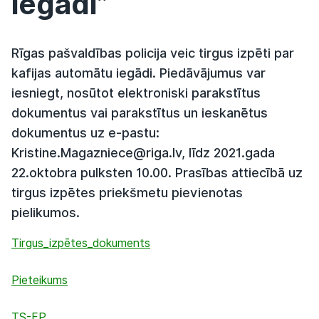
iegādi”
Rīgas pašvaldības policija veic tirgus izpēti par
kafijas automātu iegādi. Piedāvājumus var
iesniegt, nosūtot elektroniski parakstītus
dokumentus vai parakstītus un ieskanētus
dokumentus uz e-pastu:
Kristine.Magazniece@riga.lv, līdz 2021.gada
22.oktobra pulksten 10.00. Prasības attiecībā uz
tirgus izpētes priekšmetu pievienotas
pielikumos.
Tirgus_izpētes_dokuments
Pieteikums
TS-FP