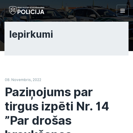
Togg
navig
Iepirkumi
08. Novembris, 2022
Paziņojums par
tirgus izpēti Nr. 14
”Par drošas