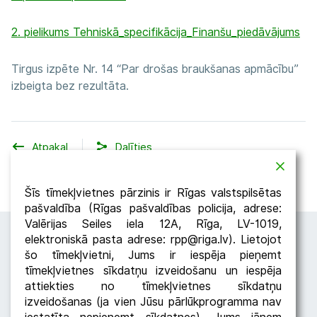
2. pielikums Tehniskā_specifikācija_Finanšu_piedāvājums
Tirgus izpēte Nr. 14 “Par drošas braukšanas apmācību”
izbeigta bez rezultāta.
Atpakaļ
Dalīties
Šīs tīmekļvietnes pārzinis ir Rīgas valstspilsētas
pašvaldība (Rīgas pašvaldības policija, adrese:
Valērijas Seiles iela 12A, Rīga, LV-1019,
elektroniskā pasta adrese: rpp@riga.lv). Lietojot
šo tīmekļvietni, Jums ir iespēja pieņemt
tīmekļvietnes sīkdatņu izveidošanu un iespēja
attiekties no tīmekļvietnes sīkdatņu
izveidošanas (ja vien Jūsu pārlūkprogramma nav