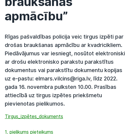
braukšanas
apmācību”
Rīgas pašvaldības policija veic tirgus izpēti par
drošas braukšanas apmācību ar kvadricikliem.
Piedāvājumus var iesniegt, nosūtot elektroniski
ar drošu elektronisko parakstu parakstītus
dokumentus vai parakstītu dokumentu kopijas
uz e-pastu: elmars.vilcins@riga.lv, līdz 2022.
gada 16. novembra pulksten 10.00. Prasības
attiecībā uz tirgus izpētes priekšmetu
pievienotas pielikumos.
Tirgus_izpētes_dokuments
1. pielikums pieteikums