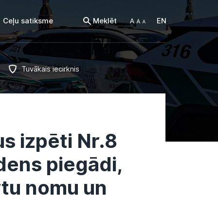
Ceļu satiksme
Meklēt
EN
Tuvākais iecirknis
s izpēti Nr.8
dens piegādi,
rtu nomu un