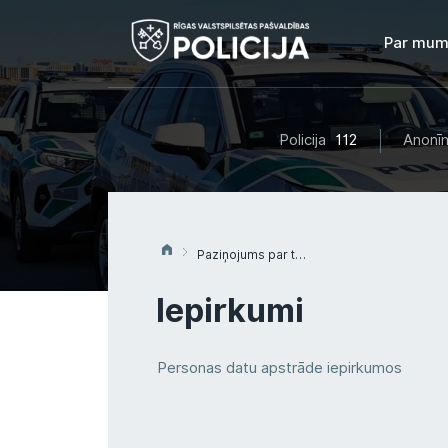
Par mum
Policija
112
Anonīm
Paziņojums par tirgus izpēti Nr.8 “Par dabīgā avota ūdens piegādi, ūdens sadales iekārtu nomu un tehnisko apkopi”
Iepirkumi
Personas datu apstrāde iepirkumos