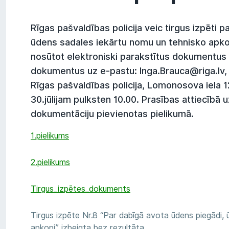
Rīgas pašvaldības policija veic tirgus izpēti 
ūdens sadales iekārtu nomu un tehnisko apkop
nosūtot elektroniski parakstītus dokumentus 
dokumentus uz e-pastu: Inga.Brauca@riga.lv, 
Rīgas pašvaldības policija, Lomonosova iela 1
30.jūlijam pulksten 10.00. Prasības attiecībā 
dokumentāciju pievienotas pielikumā.
1.pielikums
2.pielikums
Tirgus_izpētes_dokuments
Tirgus izpēte Nr.8 “Par dabīgā avota ūdens piegādi,
apkopi” izbeigta bez rezultāta.