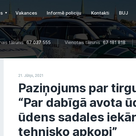
s
Vakances
Informē policiju
Kontakti
BUJ
ais tālrunis
67 037 555
Vienotais tālrunis
67 181 818
21. Jūlijs, 2021
Paziņojums par tirgu
“Par dabīgā avota ū
ūdens sadales iekā
tehnisko apkopi”