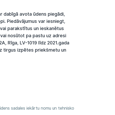
par dabīgā avota ūdens piegādi,
i. Piedāvājumus var iesniegt,
vai parakstītus un ieskanētus
vai nosūtot pa pastu uz adresi
2A, Rīga, LV-1019 līdz 2021.gada
uz tirgus izpētes priekšmetu un
 ūdens sadales iekārtu nomu un tehnisko