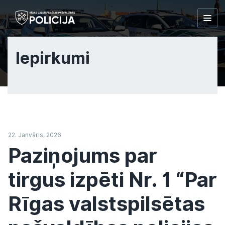
Togg
navig
Iepirkumi
22. Janvāris, 2026
Paziņojums par
tirgus izpēti Nr. 1 “Par
Rīgas valstspilsētas