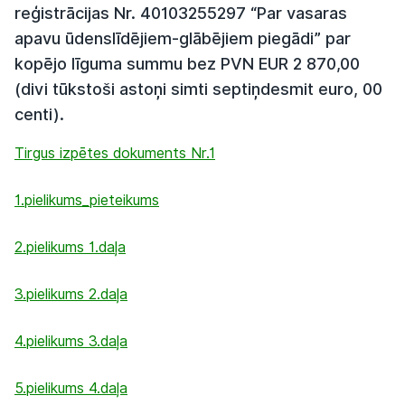
reģistrācijas Nr. 40103255297 “Par vasaras
apavu ūdenslīdējiem-glābējiem piegādi” par
kopējo līguma summu bez PVN EUR 2 870,00
(divi tūkstoši astoņi simti septiņdesmit euro, 00
centi).
Tirgus izpētes dokuments Nr.1
1.pielikums_pieteikums
2.pielikums 1.daļa
3.pielikums 2.daļa
4.pielikums 3.daļa
5.pielikums 4.daļa