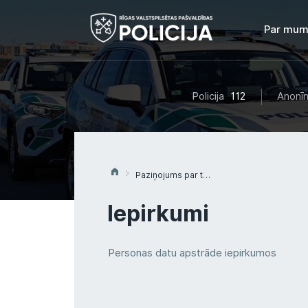
Par mum
Policija
112
Anonīm
Paziņojums par tirgus izpēti Nr.4 “Par elektriķa, santehniķa un remontdarbu strādnieka pakalpojumu nodrošināšanu Rīgas valstspilsētas pašvaldības policijas objektos”
Iepirkumi
Personas datu apstrāde iepirkumos