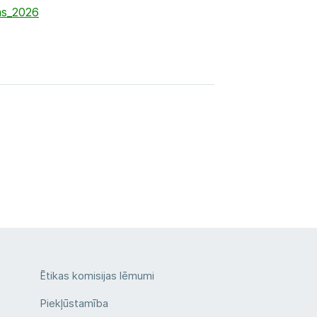
ums_2026
Ētikas komisijas lēmumi
Piekļūstamība