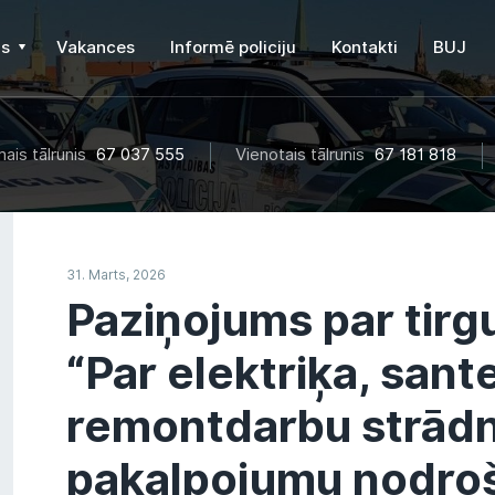
s
Vakances
Informē policiju
Kontakti
BUJ
ais tālrunis
67 037 555
Vienotais tālrunis
67 181 818
31. Marts, 2026
Paziņojums par tirgu
“Par elektriķa, sant
remontdarbu strād
pakalpojumu nodro