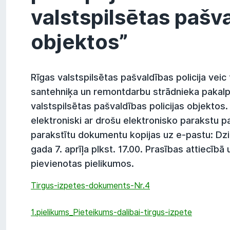
valstspilsētas pašva
objektos”
Rīgas valstspilsētas pašvaldības policija veic t
santehniķa un remontdarbu strādnieka pakal
valstspilsētas pašvaldības policijas objektos
elektroniski ar drošu elektronisko parakstu 
parakstītu dokumentu kopijas uz e-pastu: Dzin
gada 7. aprīļa plkst. 17.00. Prasības attiecībā
pievienotas pielikumos.
Tirgus-izpetes-dokuments-Nr.4
1.pielikums_Pieteikums-dalibai-tirgus-izpete