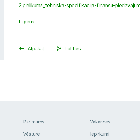
2.pielikums_tehniska-specifikacija-finansu-piedavaj
Līgums
Atpakaļ
Dalīties
Par mums
Vakances
Vēsture
Iepirkumi