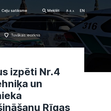
Ceļu satiksme
Meklēt
EN
Tuvākais iecirknis
s izpēti Nr.4
ehniķa un
nieka
šināšanu Rīgas