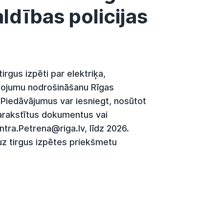
ldības policijas
irgus izpēti par elektriķa,
pojumu nodrošināšanu Rīgas
. Piedāvājumus var iesniegt, nosūtot
parakstītus dokumentus vai
tra.Petrena@riga.lv, līdz 2026.
 uz tirgus izpētes priekšmetu