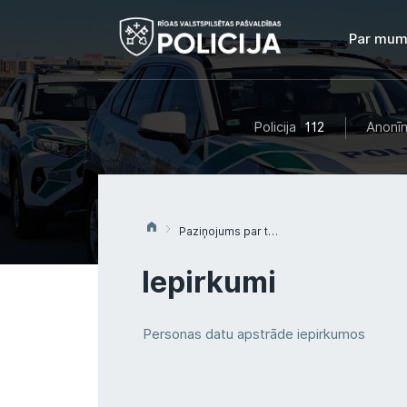
Par mum
Policija
112
Anonīm
Paziņojums par tirgus izpēti Nr. 3 “Par piekaramā laivas dzinēja iegādi”
Iepirkumi
Personas datu apstrāde iepirkumos