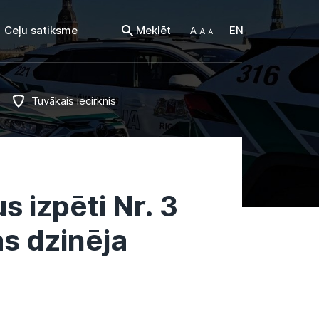
Ceļu satiksme
Meklēt
EN
Tuvākais iecirknis
s izpēti Nr. 3
as dzinēja