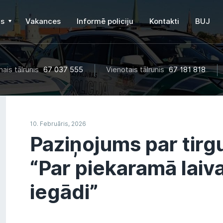
s
Vakances
Informē policiju
Kontakti
BUJ
ais tālrunis
67 037 555
Vienotais tālrunis
67 181 818
10. Februāris, 2026
Paziņojums par tirgu
“Par piekaramā laiv
iegādi”