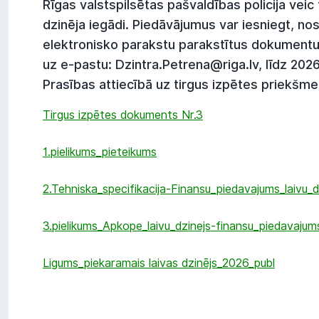
Rīgas valstspilsētas pašvaldības policija veic 
dzinēja iegādi. Piedāvājumus var iesniegt, nos
elektronisko parakstu parakstītus dokumentu
uz e-pastu: Dzintra.Petrena@riga.lv, līdz 2026
Prasības attiecībā uz tirgus izpētes priekšme
Tirgus izpētes dokuments Nr.3
1.pielikums_pieteikums
2.Tehniska_specifikacija-Finansu_piedavajums_laivu_d
3.pielikums_Apkope_laivu_dzinejs-finansu_piedavajum
Ligums_piekaramais laivas dzinējs_2026_publ